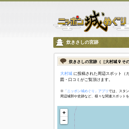
炊きさしの宮跡
炊きさしの宮跡（［大村城
そ
大村城
に投稿された周辺スポット（
図・口コミがご覧頂けます。
※
「ニッポン城めぐり」アプリ
では、スタン
周辺城郭や史跡など、様々な関連スポット
+
−