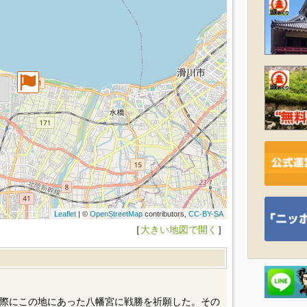
Leaflet
| ©
OpenStreetMap
contributors,
CC-BY-SA
［
大きい地図で開く
］
際にこの地にあった八幡宮に戦勝を祈願した。その