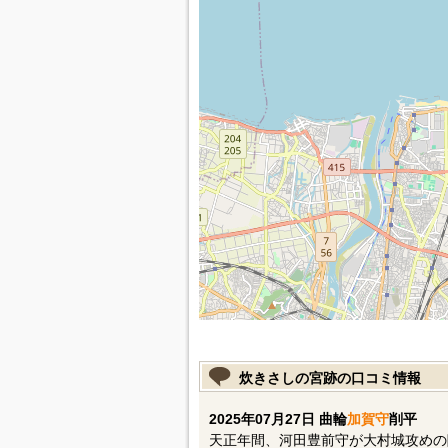
炊きさしの宮跡の口コミ情報
2025年07月27日 曲輪
加賀守
削平
天正年間、河田豊前守が大村城攻めの