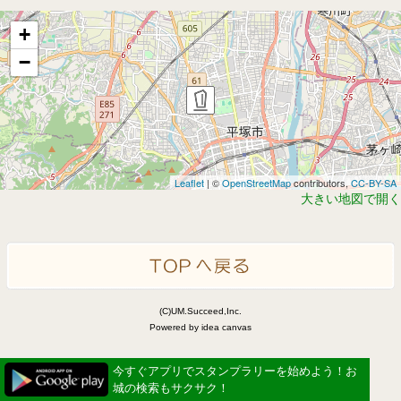
+
−
Leaflet
| ©
OpenStreetMap
contributors,
CC-BY-SA
大きい地図で開く
(C)UM.Succeed,Inc.
Powered by idea canvas
今すぐアプリでスタンプラリーを始めよう！お
城の検索もサクサク！