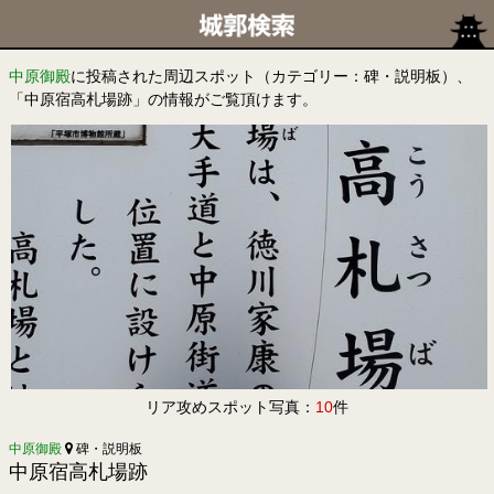
中原御殿
に投稿された周辺スポット（カテゴリー：碑・説明板）、
「中原宿高札場跡」の情報がご覧頂けます。
リア攻めスポット写真：
10
件
中原御殿
碑・説明板
中原宿高札場跡