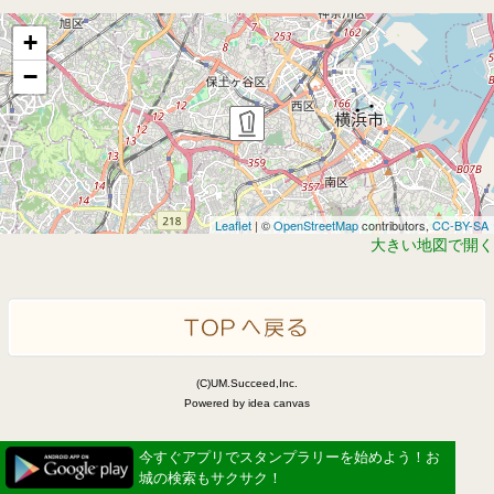
+
−
Leaflet
| ©
OpenStreetMap
contributors,
CC-BY-SA
大きい地図で開く
(C)UM.Succeed,Inc.
Powered by idea canvas
今すぐアプリでスタンプラリーを始めよう！お
城の検索もサクサク！