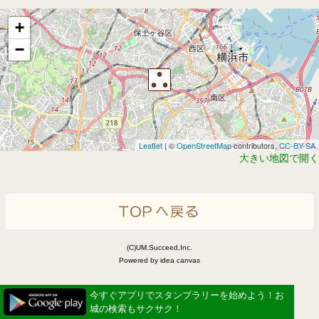
+
−
Leaflet
| ©
OpenStreetMap
contributors,
CC-BY-SA
大きい地図で開く
(C)UM.Succeed,Inc.
Powered by idea canvas
今すぐアプリでスタンプラリーを始めよう！お
城の検索もサクサク！