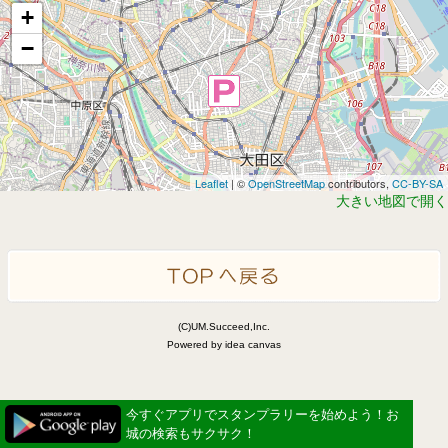
+
−
Leaflet
| ©
OpenStreetMap
contributors,
CC-BY-SA
大きい地図で開く
(C)UM.Succeed,Inc.
Powered by idea canvas
今すぐアプリでスタンプラリーを始めよう！お
城の検索もサクサク！