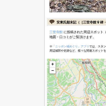
安東氏顛末記（［三世寺館
碑・
三世寺館
に投稿された周辺スポット（
地図・口コミがご覧頂けます。
※
「ニッポン城めぐり」アプリ
では、スタン
周辺城郭や史跡など、様々な関連スポット
+
−