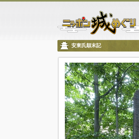
安東氏顛末記