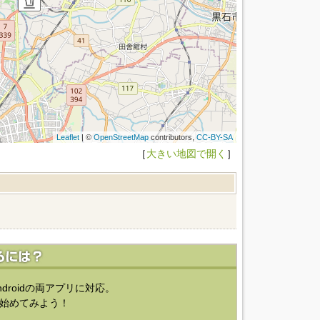
Leaflet
| ©
OpenStreetMap
contributors,
CC-BY-SA
［
大きい地図で開く
］
ndroidの両アプリに対応。
始めてみよう！