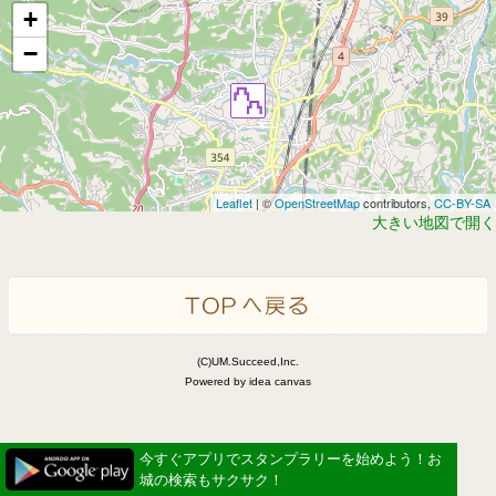
+
−
Leaflet
| ©
OpenStreetMap
contributors,
CC-BY-SA
大きい地図で開く
(C)UM.Succeed,Inc.
Powered by idea canvas
今すぐアプリでスタンプラリーを始めよう！お
城の検索もサクサク！