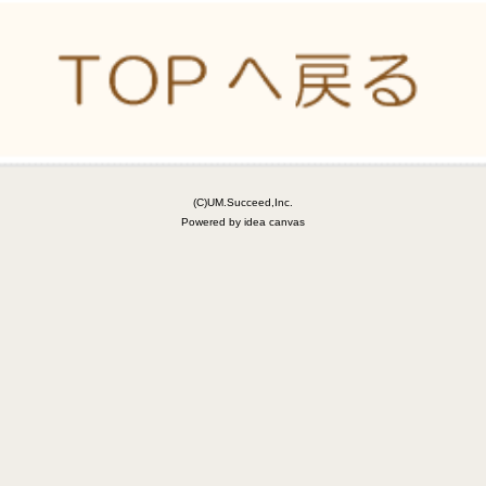
(C)UM.Succeed,Inc.
Powered by idea canvas