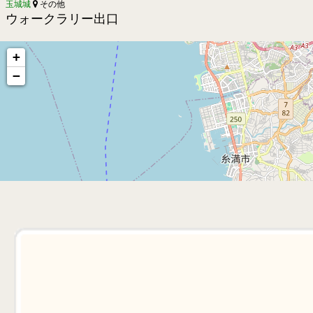
玉城城
その他
ウォークラリー出口
+
−