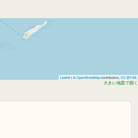
Leaflet
| ©
OpenStreetMap
contributors,
CC-BY-SA
大きい地図で開く