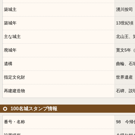
築城主
湧川按司
築城年
13世紀頃
主な城主
北山王、
廃城年
寛文5年（
遺構
曲輪、石
指定文化財
世界遺産
再建建造物
石碑、説
100名城スタンプ情報
番号・名称
98 今帰