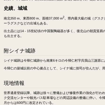
史績、城域
2
南北350 m、東西800 m、面積37,000 m
。県内最大級の城（グスク
ーラグスクなどの出城もある。
出土品には14 - 15世紀頃の中国製陶磁器が多く、後北山の朝貢
も出土する。
附シイナ城跡
シイナ城跡は今帰仁城跡から南東6キロの今帰仁村字呉我山三謝原に
今帰仁の築城以前の中心拠点として、シイナ城に按司が住んだが、
現地情報
世界遺産登録以降、城跡は徐々に整備および修復作業の強化が行われ
ク交流センターや観光バス駐車場などの周辺設備の整備に伴い、今帰仁
月からは600円に改定されている。