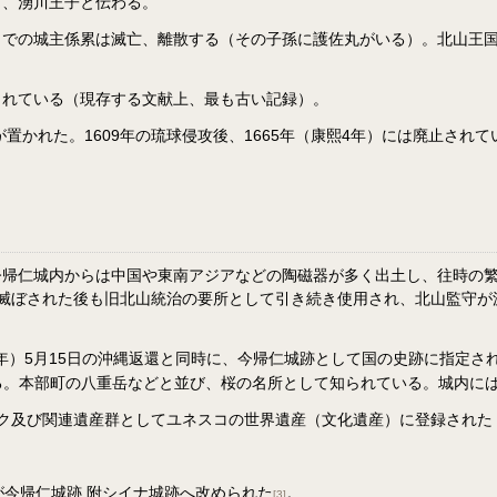
男、湧川王子と伝わる。
までの城主係累は滅亡、離散する（その子孫に護佐丸がいる）。北山王
されている（現存する文献上、最も古い記録）。
が置かれた。1609年の琉球侵攻後、1665年（康熙4年）には廃止さ
帰仁城内からは中国や東南アジアなどの陶磁器が多く出土し、往時の繁栄を
山が滅ぼされた後も旧北山統治の要所として引き続き使用され、北山監守が
7年）5月15日の沖縄返還と同時に、今帰仁城跡として国の史跡に指定さ
花する。本部町の八重岳などと並び、桜の名所として知られている。城内
ク及び関連遺産群としてユネスコの世界遺産（文化遺産）に登録された
称が今帰仁城跡 附シイナ城跡へ改められた
。
[3]