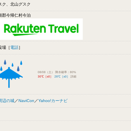
スク、北山グスク
頭郡今帰仁村今泊
役場［
電話
］
08/08（土） 降水確率：80%
30℃［±0］
28℃［±0］
詳細
周辺の城
／
NaviCon
／
Yahoo!カーナビ