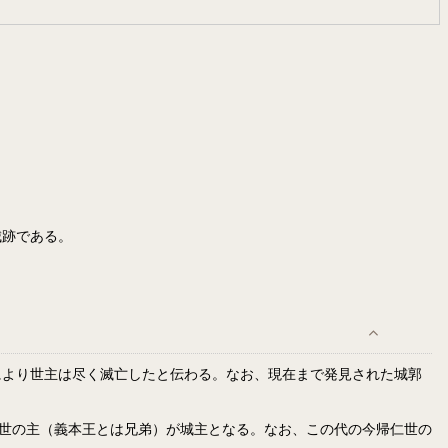
城跡である。
により世主は尽く滅亡したと伝わる。なお、現在まで発見された城郭
仁世の主（義本王とは兄弟）が城主となる。なお、この代の今帰仁世の