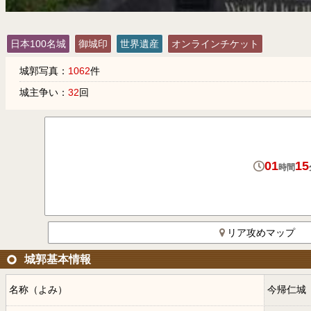
日本100名城
御城印
世界遺産
オンラインチケット
城郭写真：
1062
件
城主争い：
32
回
01
15
時間
リア攻めマップ
城郭基本情報
名称（よみ）
今帰仁城