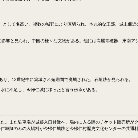
）として名高い。複数の城郭により区切られ、本丸的な王邸、城主側近
貿易の影響と見られ、中国の様々な文物がある。他には高麗青磁器、東南
あり、13世紀中に築城され短期間で廃城された。石垣跡が見られる。
用水に不足し、今帰仁城に移ったと言う伝承がある。
た。また駐車場が城跡入口付近へ、場内に入る際のチケット販売所がグスク
城跡のみの入場料が今帰仁城跡と今帰仁村歴史文化センターの共通料金とな