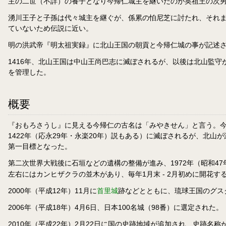
主の二世（不詳）の養子となり今帰仁城主を継いだのが英祖王の次
湧川王子と子孫は代々城主を継ぐが、係累の怕尼芝に討たれ、それ
ていないため伝説に近い。
明の洪武帝『明太祖実録』に北山王国の朝貢と今帰仁城の事が記述
1416年、北山王国は中山王尚巴志に滅ぼされるが、以後は北山監守
を管理した。
概要
『おもろさうし』に見える今帰仁の古名は「みやきせん」と言う。今
1422年（応永29年・永楽20年）説もある）に滅ぼされるが、北
第一目標となった。
第二次世界大戦後に石垣などの遺構の整備が進み、1972年（昭和4
左右にはカンヒザクラの並木があり、毎年1月末 - 2月初めに開
2000年（平成12年）11月に
首里城
跡などとともに、琉球王国のグス
2006年（平成18年）4月6日、日本100名城（98番）に選定された。
2010年（平成22年）2月22日に国の史跡地域が追加され、史跡名