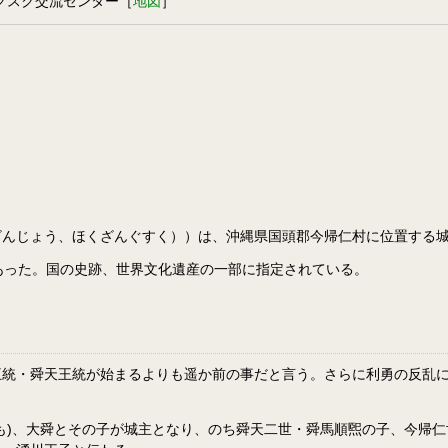
グスク交流センター［
地図
］
ざんじょう、ほくざんぐすく））は、沖縄県国頭郡今帰仁村に位置する
あった。国の史跡、世界文化遺産の一部に指定されている。
王統・舜天王統が始まるよりも遥か前の事だと言う。さらに利勇の反乱
も)、大舜とその子が城主となり、のち舜天二世・舜馬順煕の子、今帰