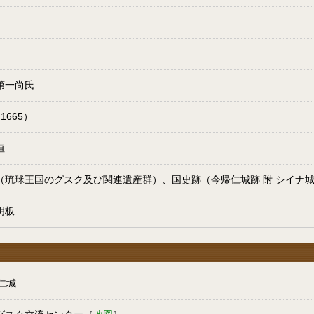
第一尚氏
1665）
垣
（琉球王国のグスク及び関連遺産群）、国史跡（今帰仁城跡 附 シイナ
明板
仁城