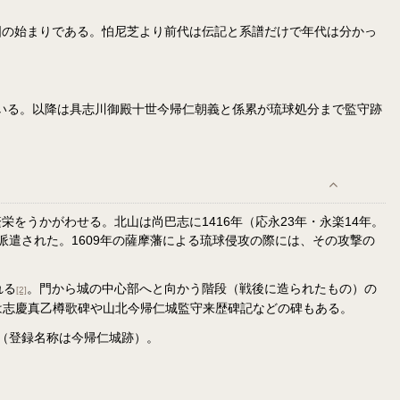
国の始まりである。怕尼芝より前代は伝記と系譜だけで年代は分かっ
れている。以降は具志川御殿十世今帰仁朝義と係累が琉球処分まで監守跡
うかがわせる。北山は尚巴志に1416年（応永23年・永楽14年。
派遣された。1609年の薩摩藩による琉球侵攻の際には、その攻撃の
れる
。門から城の中心部へと向かう階段（戦後に造られたもの）の
[2]
には志慶真乙樽歌碑や山北今帰仁城監守来歴碑記などの碑もある。
（登録名称は今帰仁城跡）。