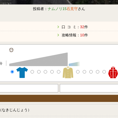
投稿者：
ナムノリ15
石見守
さん
口 コ ミ：
32
件
攻略情報：
10
件
分
（なきじんじょう）