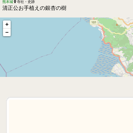
熊本城
寺社・史跡
清正公お手植えの銀杏の樹
+
−