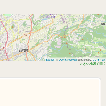
Leaflet
| ©
OpenStreetMap
contributors,
CC-BY-SA
大きい地図で開く