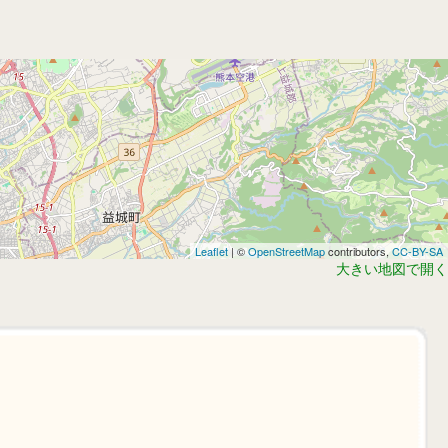
Leaflet
| ©
OpenStreetMap
contributors,
CC-BY-SA
大きい地図で開く