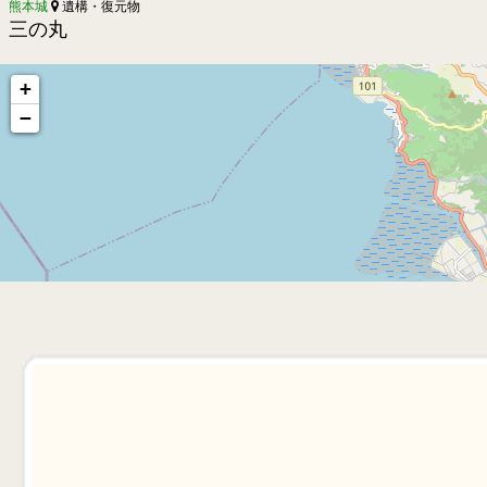
熊本城
遺構・復元物
三の丸
+
−