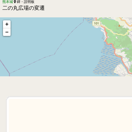
熊本城
碑・説明板
二の丸広場の変遷
+
−