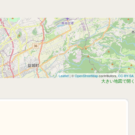
Leaflet
| ©
OpenStreetMap
contributors,
CC-BY-SA
大きい地図で開く