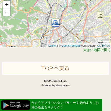
+
−
Leaflet
| ©
OpenStreetMap
contributors,
CC-BY-SA
大きい地図で開く
(C)UM.Succeed,Inc.
Powered by idea canvas
今すぐアプリでスタンプラリーを始めよう！お
城の検索もサクサク！