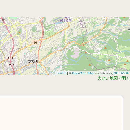
Leaflet
| ©
OpenStreetMap
contributors,
CC-BY-SA
大きい地図で開く