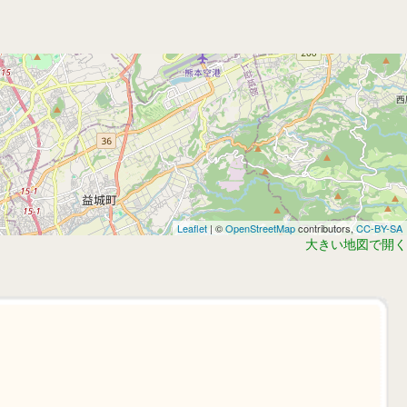
Leaflet
| ©
OpenStreetMap
contributors,
CC-BY-SA
大きい地図で開く