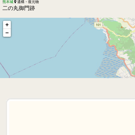
熊本城
遺構・復元物
二の丸御門跡
+
−