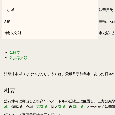
主な城主
法華津氏
遺構
曲輪、石
指定文化財
市史跡（
1.概要
2.参考文献
法華津本城（ほけづほんじょう）は、愛媛県宇和島市にあった日本
概要
法花津湾に突出した標高43.5メートルの丘陵上に位置し、三方は
城
、鍋蔵城、今城、
高森城
、福之
森城
、吉
岡山城
）と合わせて法華