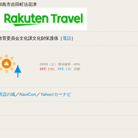
和島市吉田町法花津
教育委員会文化課文化財保護係［
電話
］
08/08（土） 降水確率：40%
33℃［+1］
25℃［-2］
詳細
周辺の城
／
NaviCon
／
Yahoo!カーナビ