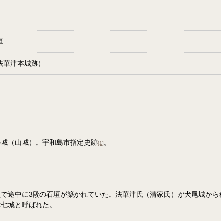
垣
法華津本城跡）
の城（山城）。宇和島市指定史跡
。
[1]
絶壁で途中に3段の石垣が築かれていた。法華津氏（清家氏）が犬尾城か
津七城と呼ばれた。