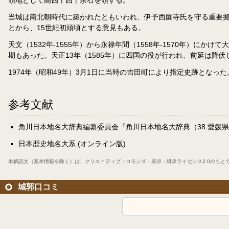
領地として高四千四十余石を領する。
当城は南北朝時代に築かれたともいわれ、伊予西園寺氏を守る重要拠
とから、15世紀初頭頃とする意見もある。
天文（1532年-1555年）から永禄年間（1558年-1570年
期もあった。天正13年（1585年）に四国の役が行われ、前延は降
1974年（昭和49年）3月1日に当時の吉田町により指定史跡となっ
参考文献
角川日本地名大辞典編纂委員会『角川日本地名大辞典（38.愛媛県
日本歴史地名大系 (オンライン版)
本解説文（基本情報を除く）は、
クリエイティブ・コモンズ・表示・継承ライセンス3.0
のもと
城郭口コミ