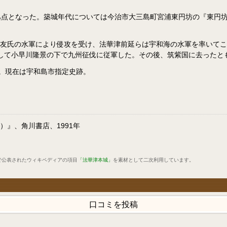
点となった。築城年代については今治市大三島町宮浦東円坊の『東円坊大
）にかけて大友氏の水軍により侵攻を受け、法華津前延らは宇和海の水軍を率
伏して小早川隆景の下で九州征伐に従軍した。その後、筑紫国に去ったと
た。現在は宇和島市指定史跡。
）』、角川書店、1991年
で公表されたウィキペディアの項目
「法華津本城」
を素材として二次利用しています。
口コミを投稿