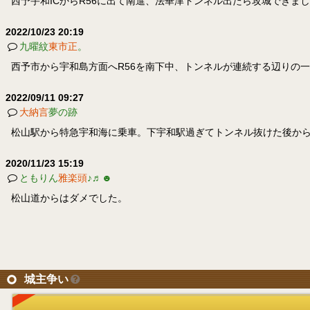
西予宇和ICからR56に出て南進、法華津トンネル出たら攻城できま
2022/10/23 20:19
九曜紋
東市正
。
西予市から宇和島方面へR56を南下中、トンネルが連続する辺りの
2022/09/11 09:27
大納言
夢の跡
松山駅から特急宇和海に乗車。下宇和駅過ぎてトンネル抜けた後か
2020/11/23 15:19
ともりん
雅楽頭
♪♬☻
松山道からはダメでした。
城主争い