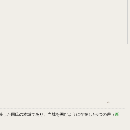
ら移した同氏の本城であり、当城を囲むように存在した6つの砦（
新