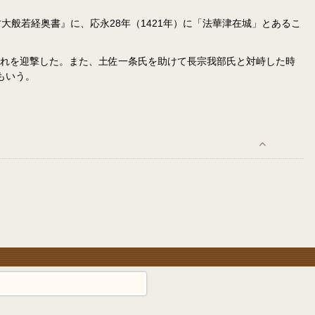
般若経奥書』に、応永28年（1421年）に「法華津在城」とあるこ
いてこれを迎撃した。また、土佐一条氏を助けて長宗我部氏と対峙した時
もいう。