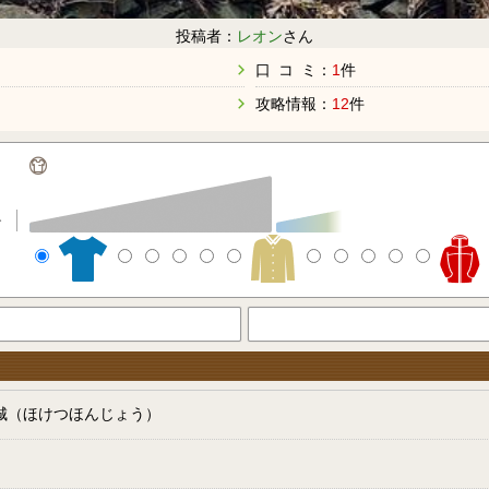
投稿者：
レオン
さん
口 コ ミ：
1
件
攻略情報：
12
件
分
城（ほけつほんじょう）