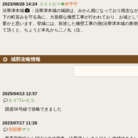
2023/08/28 14:24
スイトピー❁
伊予守
法華津本城
：法華津本城の城跡は、みかん畑になっており残念なが
下の町並みを守る為に、大規模な擁壁工事が行われており、お城とし
要かと思います。登城には、前述した擁壁工事の側(法華津本城の東側)
て頂くと、ちょうど本丸から二ノ丸（法...
城郭攻略情報
2025/04/13 12:57
ヒイワレヒコ
国道56号線で攻略できました
2023/07/17 11:26
刑部卿
マツ