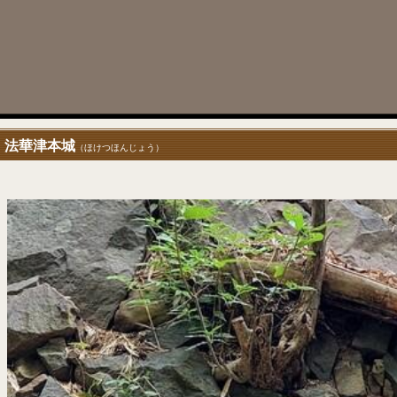
法華津本城
（ほけつほんじょう）