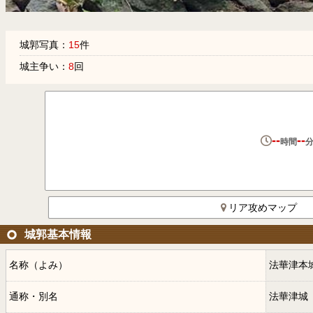
城郭写真：
15
件
城主争い：
8
回
--
--
時間
リア攻めマップ
城郭基本情報
名称（よみ）
法華津本
通称・別名
法華津城