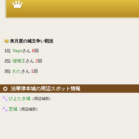
来月度の城主争い戦況
1位
Yayo
さん
8
回
2位
瑠璃王
さん
2
回
3位
わた
さん
1
回
法華津本城の周辺スポット情報
ひよたき城
（周辺城郭）
芝城
（周辺城郭）