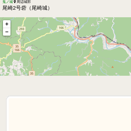
鬼ノ城
周辺城郭
尾崎2号砦（尾崎城）
+
−