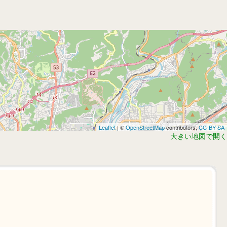
Leaflet
| ©
OpenStreetMap
contributors,
CC-BY-SA
大きい地図で開く