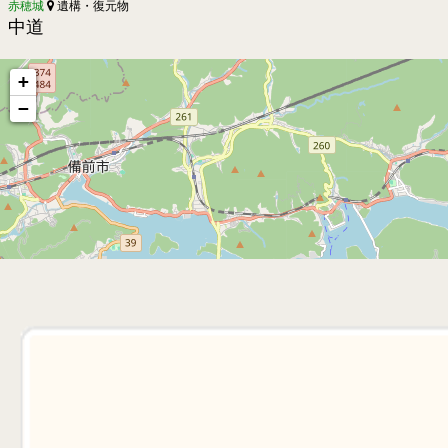
赤穂城
遺構・復元物
中道
+
−