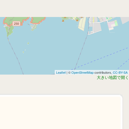
Leaflet
| ©
OpenStreetMap
contributors,
CC-BY-SA
大きい地図で開く