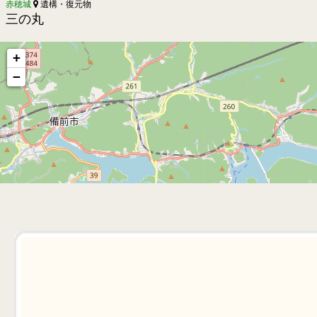
赤穂城
遺構・復元物
三の丸
+
−