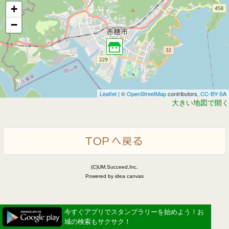
+
−
Leaflet
| ©
OpenStreetMap
contributors,
CC-BY-SA
大きい地図で開く
(C)UM.Succeed,Inc.
Powered by idea canvas
今すぐアプリでスタンプラリーを始めよう！お
城の検索もサクサク！