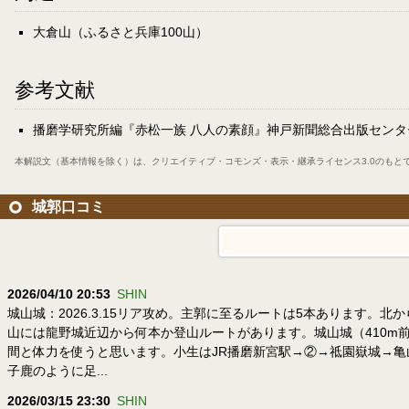
大倉山（ふるさと兵庫100山）
参考文献
播磨学研究所編『赤松一族 八人の素顔』神戸新聞総合出版センター
本解説文（基本情報を除く）は、
クリエイティブ・コモンズ・表示・継承ライセンス3.0
のもと
城郭口コミ
2026/04/10 20:53
SHIN
城山城：2026.3.15リア攻め。主郭に至るルートは5本あります
山には龍野城近辺から何本か登山ルートがあります。城山城（410m前
間と体力を使うと思います。小生はJR播磨新宮駅→②→祗園嶽城→亀
子鹿のように足...
2026/03/15 23:30
SHIN