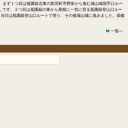
カ所。まず１つ目は祗園嶽北東の新宮町市野保から進む城山城搦手口ルー
しです。２つ目は祗園嶽の東から尾根に一気に登る祗園嶽登山口ルー
。当日は祗園嶽登山口ルートで登り、その後城山城に進みました。装備
一覧へ