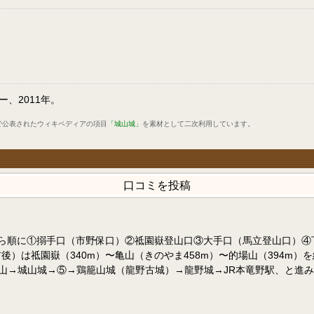
、2011年。
で公表されたウィキペディアの項目
「城山城」
を素材として二次利用しています。
口コミを投稿
。北から順に①搦手口（市野保口）②祗園嶽登山口③大手口（馬立登山口
後）は祗園嶽（340m）〜亀山（きのやま458m）〜的場山（394m
山→城山城→⑤→鶏籠山城（龍野古城）→龍野城→JR本竜野駅、と進み