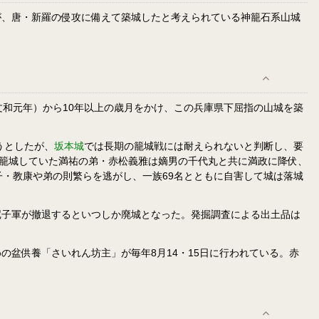
廷が、唐・新羅の侵攻に備えて築城したと考えられている神籠石系山城
/文和元年）から10年以上の歳月をかけ、この兵庫県下屈指の山城を築
うとしたが、
坂本城
では長期の籠城戦には耐えられないと判断し、要
て籠城していた満祐の弟・赤松義雅は嫡男の千代丸と共に満政に降伏、
・教康や弟の則繁らを逃がし、一族69名とともに自害して城は落城
尼子軍が撤退するといつしか廃城となった。発掘調査による出土品は
盆供養「さいれん坊主」が毎年8月14・15日に行われている。赤