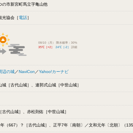
つの市新宮町馬立字亀山他
観光協会［
電話
］
08/10（月） 降水確率：30%
35℃［+2］
24℃［-2］
詳細
周辺の城
／
NaviCon
／
Yahoo!カーナビ
山城［古代山城］、連郭式山城［中世山城］
［古代山城］、赤松則佑［中世山城］
6年（667）？［古代山城］、正平7年〔南朝〕／文和元年〔北朝〕（13