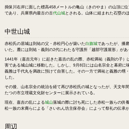
揖保川右岸に面した標高458メートルの亀山（きのやま）の山頂に
であり、兵庫県内最古の古
代山城
とされる。山体に組まれた石塁の
中世山城
赤松氏の居城は則祐の父・赤松円心が築いた
白旗城
であったが、播磨
いた。麓には則祐・義則の2代にわたる守護所「越部守護屋形」があ
1441年（嘉吉元年）に起きた嘉吉の乱の際、赤松満祐（義則の子）
害である城山城に移動した。しかし、9月8日には山名宗全と幕府に
義雅は千代丸を満政に預けて自害した。その一方で満祐と義雅の甥・
した。
その後、山名宗全の統治を経て再び赤松氏の城となったが、天文年
たつの市立埋蔵文化財センターに展示されている。
現在、嘉吉の乱による
城山
落城の際に討ち死にした赤松一族らの供養
松一族の末裔らによる「さいれん坊主保存会」によって祭礼の伝承
周辺