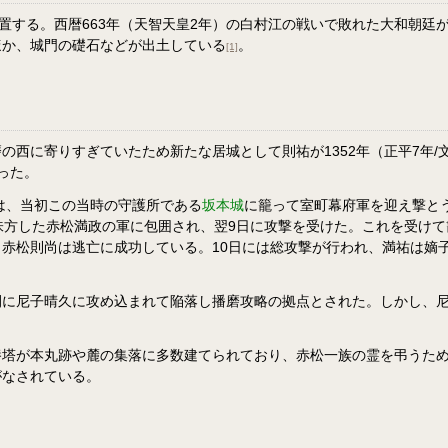
位置する。西暦663年（天智天皇2年）の白村江の戦いで敗れた大和朝
ほか、城門の礎石などが出土している
。
[1]
の西に寄りすぎていたため新たな居城として則祐が1352年（正平7年
った。
は、当初この当時の守護所である
坂本城
に籠って室町幕府軍を迎え撃と
味方した赤松満政の軍に包囲され、翌9日に攻撃を受けた。これを受け
赤松則尚は逃亡に成功している。10日には総攻撃が行われ、満祐は嫡子
間に尼子晴久に攻め込まれて陥落し播磨攻略の拠点とされた。しかし、
塔が本丸跡や麓の集落に多数建てられており、赤松一族の霊を弔うための
がなされている。