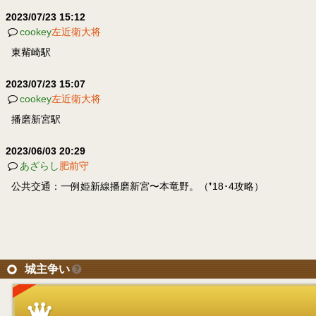
2023/07/23 15:12
cookey
左近衛大将
東觜崎駅
2023/07/23 15:07
cookey
左近衛大将
播磨新宮駅
2023/06/03 20:29
あざらし
肥前守
公共交通：一例姫新線播磨新宮〜本竜野。（❜18･4攻略）
城主争い