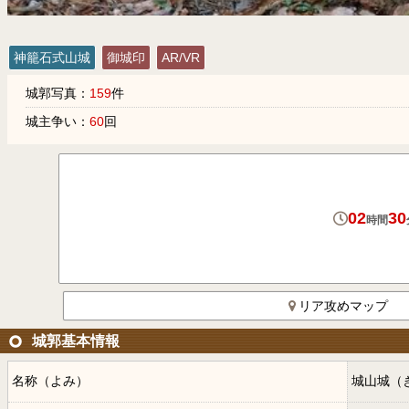
神籠石式山城
御城印
AR/VR
城郭写真：
159
件
城主争い：
60
回
02
30
時間
リア攻めマップ
城郭基本情報
名称（よみ）
城山城（