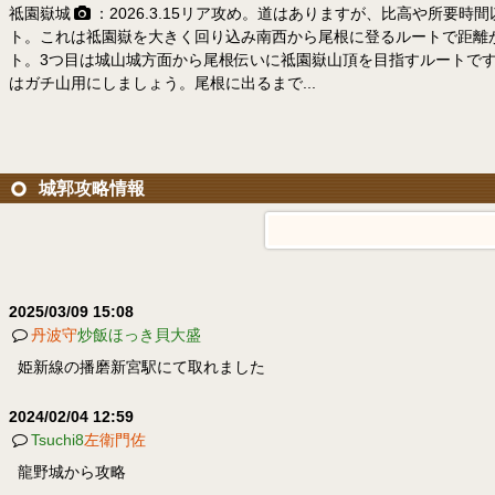
祗園嶽城
：2026.3.15リア攻め。道はありますが、比高や所
ト。これは祗園嶽を大きく回り込み南西から尾根に登るルートで距離
ト。3つ目は城山城方面から尾根伝いに祗園嶽山頂を目指すルートで
はガチ山用にしましょう。尾根に出るまで...
城郭攻略情報
2025/03/09 15:08
丹波守
炒飯ほっき貝大盛
姫新線の播磨新宮駅にて取れました
2024/02/04 12:59
Tsuchi8
左衛門佐
龍野城から攻略