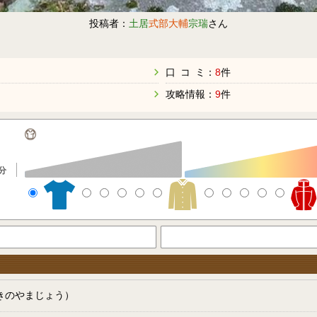
投稿者：
土居
式部大輔
宗瑞
さん
口 コ ミ：
8
件
攻略情報：
9
件
分
きのやまじょう）