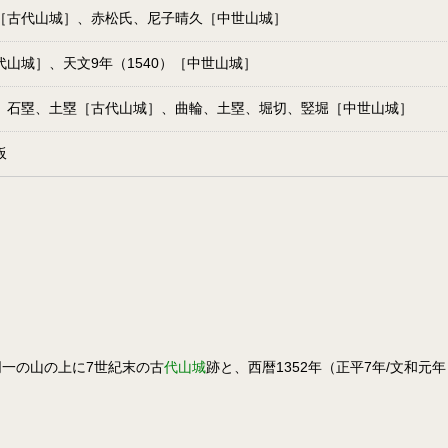
［古代山城］、赤松氏、尼子晴久［中世山城］
代山城］、天文9年（1540）［中世山城］
、石塁、土塁［古代山城］、曲輪、土塁、堀切、竪堀［中世山城］
板
一の山の上に7世紀末の古
代山城
跡と、西暦1352年（正平7年/文和