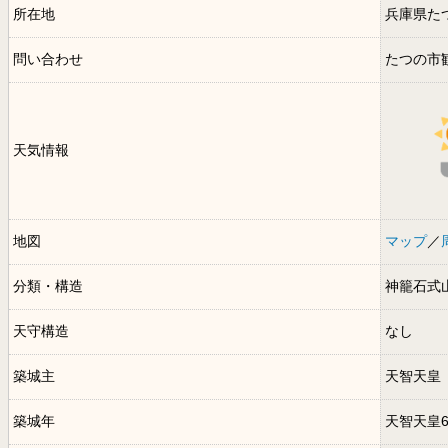
所在地
兵庫県た
問い合わせ
たつの市
天気情報
地図
マップ
／
分類・構造
神籠石式
天守構造
なし
築城主
天智天皇
築城年
天智天皇