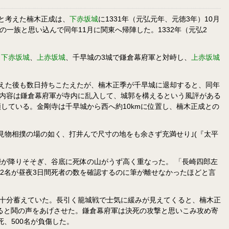
と考えた楠木正成は、
下赤坂城
に1331年（元弘元年、元徳3年）10月
の一族と思い込んで同年11月に関東へ帰陣した。1332年（元弘2
、
下赤坂城
、
上赤坂城
、千早城の3城で鎌倉幕府軍と対峙し、
上赤坂城
えた後も数日持ちこたえたが、楠木正季が千早城に退却すると、同年
。内容は鎌倉幕府軍が寺内に乱入して、城郭を構えるという風評がある
している。金剛寺は千早城から西へ約10kmに位置し、楠木正成との
見物相撲の場の如く、打井んで尺寸の地をも余さず充満せり｣(『太平
が降りそそぎ、谷底に死体の山がうず高く重なった。 「長崎四郎左
2名が昼夜3日間死者の数を確認するのに筆が離せなかったほどと言
も十分蓄えていた。長引く籠城戦で士気に緩みが見えてくると、楠木正
なると鬨の声をあげさせた。鎌倉幕府軍は決死の攻撃と思いこみ攻め寄
、500名が負傷した。