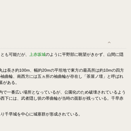
ことも可能だが、
上赤坂城
のように平野部に眺望がきかず、山間に隠
長さ約100m、幅約20mの平坦地で東方の最高所は約10mの四方
の袖曲輪、南西方には五ヵ所の袖曲輪が存在し「茶屋ノ壇」と呼ばれ
墓がある。
城内で一番広い場所となっているが、公園化のため破壊されているよう
の西下には、武者隠し状の帯曲輪が当時の面影が残っている。千早赤
あり千早城を中心に城塞群が形成されている。