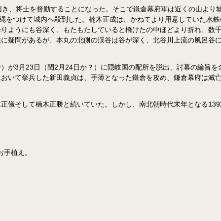
届き、将士を督励することになった。そこで鎌倉幕府軍は近くの山より城
造り、大縄をつけて城内へ殺到した。楠木正成は、かねてより用意していた
降りようにも谷深く、もたもたしていると橋けたの中ほどより折れ、数
性に疑問があるが、本丸の北側の渓谷は谷が深く、北谷川上流の風呂谷
）が3月23日（閏2月24日か？）に隠岐国の配所を脱出、討幕の綸旨
おいて挙兵した新田義貞は、手薄となった鎌倉を攻め、鎌倉幕府は滅亡
正儀そして楠木正勝と続いていた。しかし、南北朝時代末年となる139
お手植え。