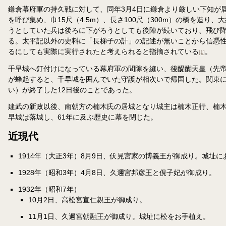
鎌倉幕府軍の持久戦に対して、同年3月4日に鎌倉より厳しい下知が
を呼び集め、巾15尺（4.5m）、長さ100尺（300m）の橋を
うとしていた兵は後ろに下がろうとしても後陣が続いており、飛び
る。太平記以外の史料に「長梯子の計」の記述が無いことから信憑
るにしても実際に実行されたと考えられると指摘されている
。
[1]
千早城へ釘付けになっている幕府軍の間隙を縫い、後醍醐天皇（先帝
が蜂起すると、千早城を囲んでいた守護が相次いで帰国した。関東に
い）が終了した12日後のことであった。
建武の新政以後、南朝方の楠木氏の居城となり城主は楠木正行、楠木
早城は落城し、61年に及ぶ歴史に幕を閉じた。
近現代
1914年（大正3年）8月9日、伏見宮家の博義王が御成り。城址に
1928年（昭和3年）4月8日、久邇宮邦彦王と俔子妃が御成り。
1932年（昭和7年）
10月2日、高松宮宣仁親王が御成り。
11月1日、久邇宮朝融王が御成り。城址に松をお手植え。