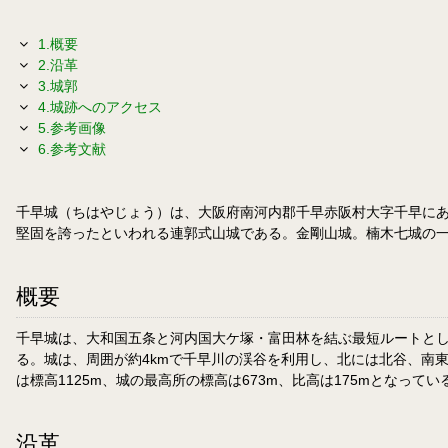
1.概要
2.沿革
3.城郭
4.城跡へのアクセス
5.参考画像
6.参考文献
千早城（ちはやじょう）は、大阪府南河内郡千早赤阪村大字千早に
堅固を誇ったといわれる連郭式山城である。金剛山城。楠木七城の
概要
千早城は、大和国五条と河内国大ケ塚・富田林を結ぶ最短ルートと
る。城は、周囲が約4kmで千早川の渓谷を利用し、北には北谷、南
は標高1125m、城の最高所の標高は673m、比高は175mとなっ
沿革