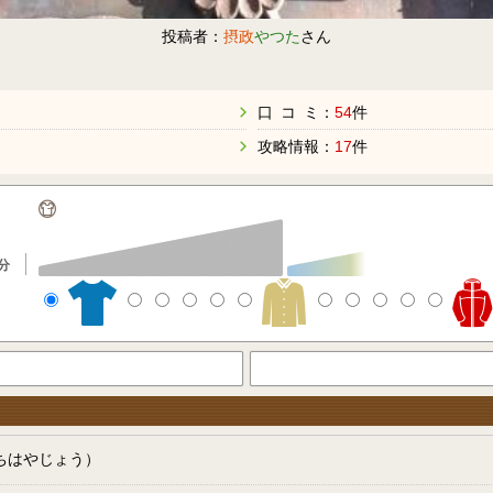
投稿者：
摂政
やつた
さん
口 コ ミ：
54
件
攻略情報：
17
件
分
ちはやじょう）