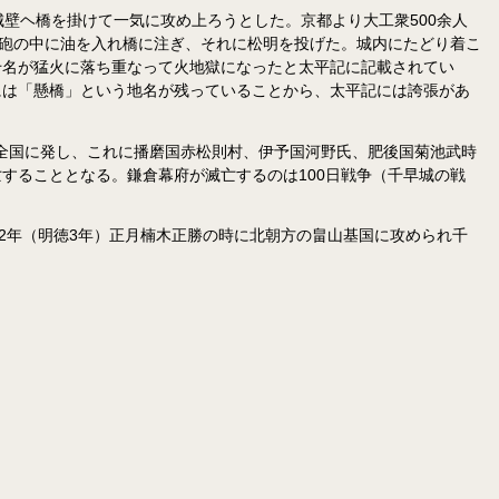
壁ヘ橋を掛けて一気に攻め上ろうとした。京都より大工衆500余人
水鉄砲の中に油を入れ橋に注ぎ、それに松明を投げた。城内にたどり着こ
千名が猛火に落ち重なって火地獄になったと太平記に記載されてい
には「懸橋」という地名が残っていることから、太平記には誇張があ
を全国に発し、これに播磨国赤松則村、伊予国河野氏、肥後国菊池武時
することとなる。鎌倉幕府が滅亡するのは100日戦争（千早城の戦
2年（明徳3年）正月楠木正勝の時に北朝方の畠山基国に攻められ千