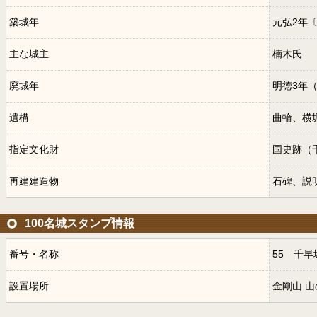
築城年
元弘2年
主な城主
楠木氏
廃城年
明徳3年（
遺構
曲輪、横
指定文化財
国史跡（
再建建造物
石碑、説
100名城スタンプ情報
番号・名称
55 千早
設置場所
金剛山 