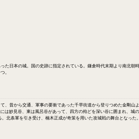
あった日本の城。国の史跡に指定されている。鎌倉時代末期より南北朝
一つ。
して、昔から交通、軍事の要衝であった千早街道から登りつめた金剛山
東には妙見谷、東は風呂谷があって、四方の殆どを深い谷に囲まれ、城
ている。北条軍を引き受け、楠木正成が奇策を用いた攻城戦の舞台となった