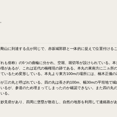
た。
金剛山に到達する点が同じで、赤坂城郭群と一体的に捉えて位置付ける
も俗称）の5つの曲輪に分かれ、空堀、堀切等が設けられている。本丸は
の壇があるが、これは近代の楠権現の跡である。本丸の東南方に二ヵ所
ているため変形している。本丸より東方100mの場所には、楠木正儀の
が三の丸と呼ばれている。四の丸は長さ約100m、幅30mの平坦地で
ているが、参道のため埋まってしまったのか確認できない。また四の丸
ている。
て妙見砦があり、四周に堡塁が散在し、自然の地形を利用して連絡路が