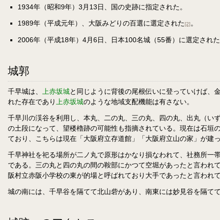
1934年（昭和9年）3月13日、国の史跡に指定された。
1989年（平成元年）、大阪みどりの百選に選定された
。
[2]
2006年（平成18年）4月6日、日本100名城（55番）に選定され
城郭
千早城は、
上赤坂城
と同じように背後の尾根伝いに登っていけば、
れた存在であり
上赤坂城
のような地域支配機能は有さない。
千早川の渓谷を利用し、本丸、二の丸、三の丸、四の丸、出丸（いずれ
の土段になって、望楼櫓跡の可能性も指摘されている。現在は石垣
ており、こちらは現在「大阪府立存道館」「大阪府立山の家」が建っ
千早神社を祀る場所が二ノ丸で原形はかなり損なわれて、社務所一帯
である。三の丸と四の丸の間の鞍部にかつて空堀があったと言われ
阪村立赤阪小学校の東が的場と呼ばれており大手であったと言われ
城の南には、千早谷を隔てて北山砦があり、南東には妙見谷を隔て