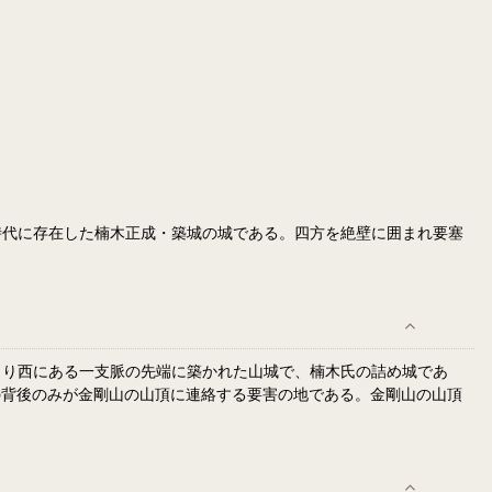
時代に存在した楠木正成・築城の城である。四方を絶壁に囲まれ要塞
より西にある一支脈の先端に築かれた山城で、楠木氏の詰め城であ
の背後のみが金剛山の山頂に連絡する要害の地である。金剛山の山頂
。