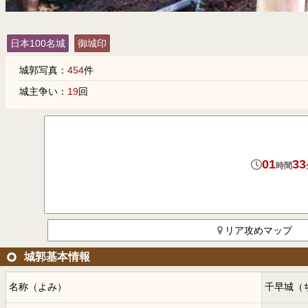
日本100名城
御城印
城郭写真：
454
件
城主争い：
19
回
01
33
時間
リア攻めマップ
城郭基本情報
名称（よみ）
千早城（