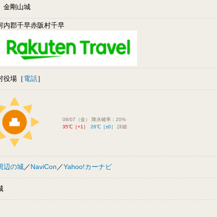
、金剛山城
河内郡千早赤阪村千早
村役場［
電話
］
08/07（金） 降水確率：20%
35℃［+1］
26℃［±0］
詳細
周辺の城
／
NaviCon
／
Yahoo!カーナビ
城