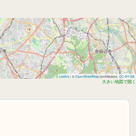
Leaflet
| ©
OpenStreetMap
contributors,
CC-BY-SA
大きい地図で開く