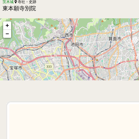
茨木城
寺社・史跡
東本願寺別院
+
−