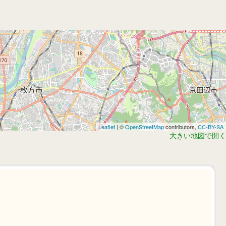
Leaflet
| ©
OpenStreetMap
contributors,
CC-BY-SA
大きい地図で開く