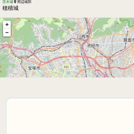
茨木城
周辺城郭
穂積城
+
−