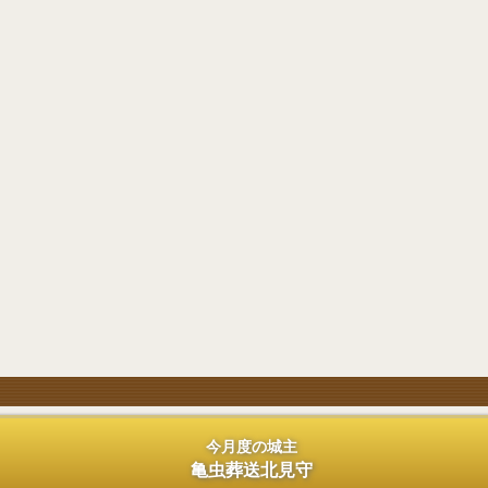
今月度の城主
亀虫葬送北見守