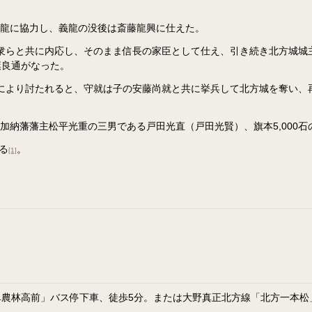
義龍に協力し、義龍の没後は斎藤龍興に仕えた。
人衆らと共に内応し、そのまま信長の家臣として仕え、引き続き北方城城主
葉良通がなった。
により討たれると、守就は子の安藤尚就と共に挙兵して北方城を奪い、
加納藩藩主松平光重の三男である戸田光直（戸田光賢）、旗本5,000石
る
。
[1]
農林高前」バス停下車、徒歩5分。または大野真正北方線「北方一本松