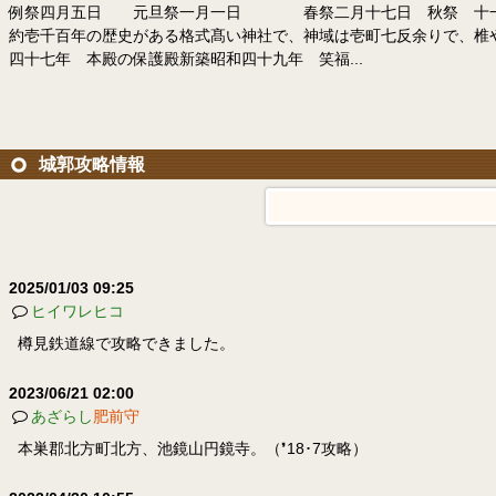
例祭四月五日 元旦祭一月一日 春祭二月十七日 秋祭 十一月二
約壱千百年の歴史がある格式髙い神社で、神域は壱町七反余りで、
四十七年 本殿の保護殿新築昭和四十九年 笑福...
城郭攻略情報
2025/01/03 09:25
ヒイワレヒコ
樽見鉄道線で攻略できました。
2023/06/21 02:00
あざらし
肥前守
本巣郡北方町北方、池鏡山円鏡寺。（❜18･7攻略）