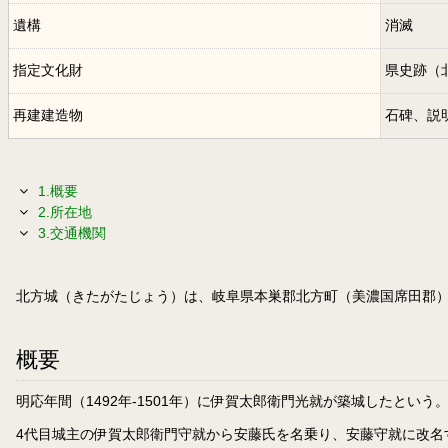
遺構
消滅
指定文化財
県史跡（
再建建造物
石碑、説
1.概要
2.所在地
3.交通機関
北方城（きたがたじょう）は、岐阜県本巣郡北方町（美濃国席田郡
概要
明応年間（1492年-1501年）に伊賀太郎衛門光就が築城したという
4代目城主の伊賀太郎衛門守就から安藤氏を名乗り、安藤守就に改