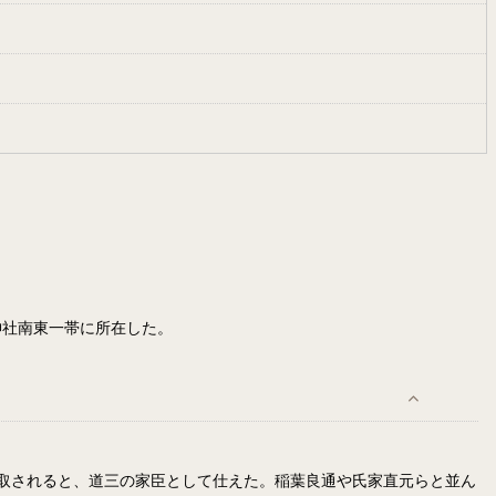
神社南東一帯に所在した。
取されると、道三の家臣として仕えた。稲葉良通や氏家直元らと並ん