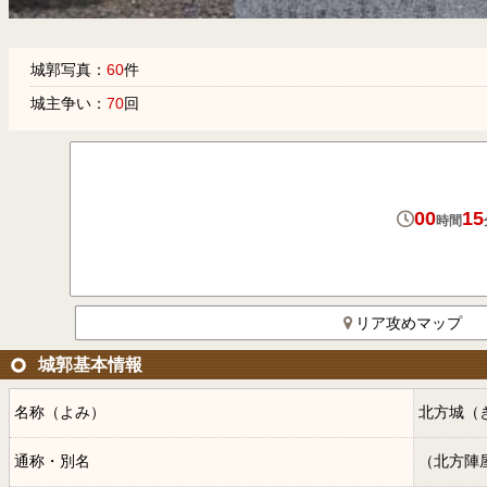
城郭写真：
60
件
城主争い：
70
回
00
15
時間
リア攻めマップ
城郭基本情報
名称（よみ）
北方城（
通称・別名
（北方陣