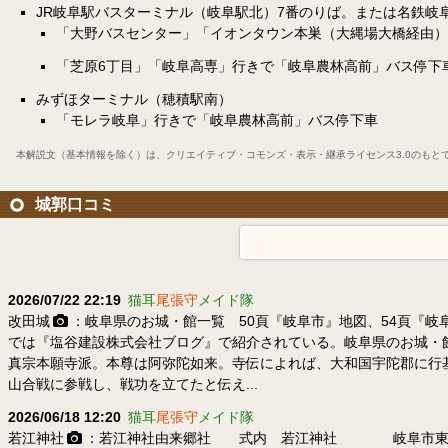
JR岐阜駅バスターミナル（岐阜駅北）7番のりば。または名鉄岐
「大野バスセンター」「イオンタウン本巣（大縄場大橋経由）
「芝原6丁目」「岐阜高専」行きで「岐阜農林高前」バス停下
みずほターミナル（穂積駅南）
「モレラ岐阜」行きで「岐阜農林高前」バス停下車
本解説文（基本情報を除く）は、
クリエイティブ・コモンズ・表示・継承ライセンス3.0
のもと
城郭口コミ
2026/07/22 22:19
猫耳
尾張守
メイド隊
改田城
：岐阜県のお城・館一覧 50頁『岐阜市』地図、54頁『
では『塩谷建設株式会社ブログ』で紹介されている。岐阜県のお城・
真宗本願寺派。本尊は阿弥陀如来。寺伝によれば、大和国宇陀郡に行基
山合戦に参戦し、戦功を立てたと伝え...
2026/06/18 12:20
猫耳
尾張守
メイド隊
若江神社
：若江神社由来郷社 式内 若江神社 岐阜市東西