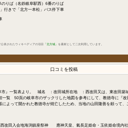
阜のりば（名鉄岐阜駅西）6番のりば
」行きで「北方一本松」バス停下車
車
で公表されたウィキペディアの項目
「北方城」
を素材として二次利用しています。
口コミを投稿
岐阜市』一覧表より。 城名 ：改田城所在地 ：西改田又は、東改田築
館一覧 50頁の岐阜市のザックリした地図を参考にして、教徳寺に『改
によって開かれた教徳寺が焼亡したため、当地の山田隆善を頼って、この
改田入会地海渕鎮座祭神 應神天皇、氣長足姫命・玉依姫命境内社