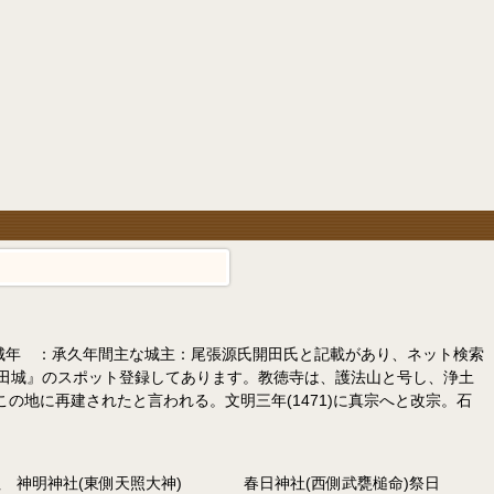
城年 ：承久年間主な城主：尾張源氏開田氏と記載があり、ネット検索
田城』のスポット登録してあります。教徳寺は、護法山と号し、浄土
地に再建されたと言われる。文明三年(1471)に真宗へと改宗。石
 神明神社(東側天照大神) 春日神社(西側武甕槌命)祭日