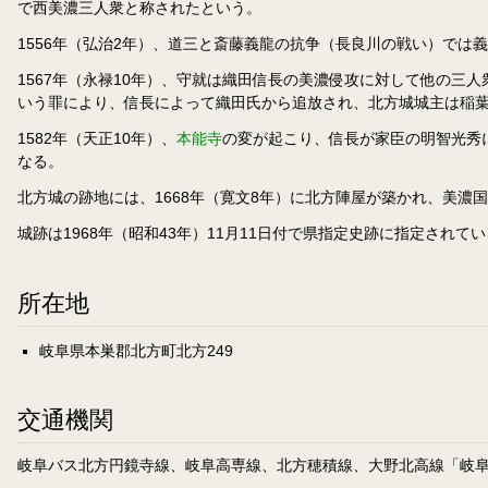
で西美濃三人衆と称されたという。
1556年（弘治2年）、道三と斎藤義龍の抗争（長良川の戦い）では
1567年（永禄10年）、守就は織田信長の美濃侵攻に対して他の三
いう罪により、信長によって織田氏から追放され、北方城城主は稲
1582年（天正10年）、
本能寺
の変が起こり、信長が家臣の明智光秀
なる。
北方城の跡地には、1668年（寛文8年）に北方陣屋が築かれ、美濃国
城跡は1968年（昭和43年）11月11日付で県指定史跡に指定されてい
所在地
岐阜県本巣郡北方町北方249
交通機関
岐阜バス北方円鏡寺線、岐阜高専線、北方穂積線、大野北高線「岐阜