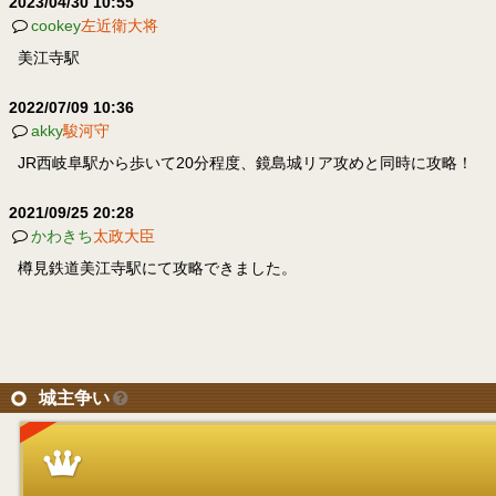
2023/04/30 10:55
cookey
左近衛大将
美江寺駅
2022/07/09 10:36
akky
駿河守
JR西岐阜駅から歩いて20分程度、鏡島城リア攻めと同時に攻略！
2021/09/25 20:28
かわきち
太政大臣
樽見鉄道美江寺駅にて攻略できました。
城主争い