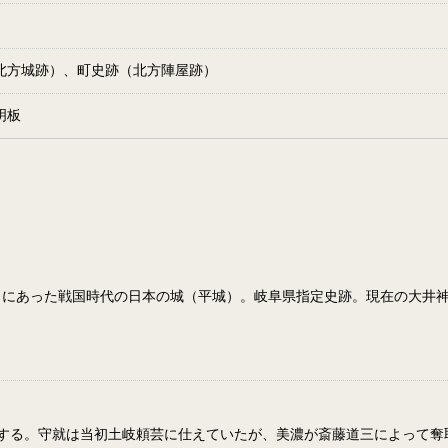
北方城跡）、町史跡（北方陣屋跡）
明板
）にあった戦国時代の日本の城（平城）。岐阜県指定史跡。現在の大井
。
名する。守就は当初土岐頼芸に仕えていたが、美濃が斎藤道三によって奪