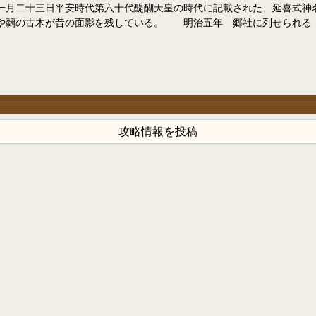
十三日平安時代第六十代醍醐天皇の時代に記載された、延喜式神名
椎や黐の古木が昔の面影を残している。 明治五年 郷社に列せられる
攻略情報を投稿