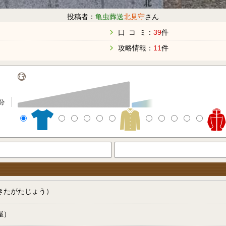
投稿者：
亀虫葬送
北見守
さん
口 コ ミ：
39
件
攻略情報：
11
件
分
きたがたじょう）
屋）