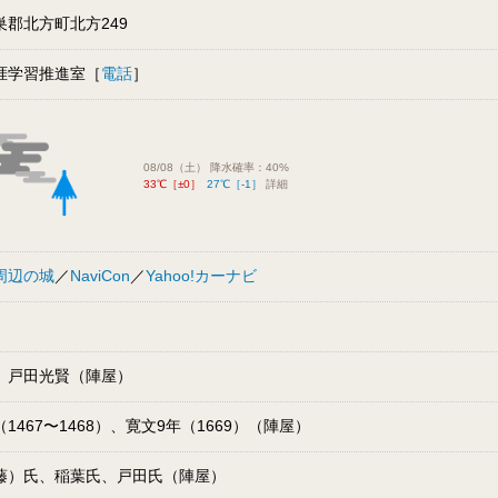
巣郡北方町北方249
涯学習推進室［
電話
］
08/08（土） 降水確率：40%
33℃［±0］
27℃［-1］
詳細
周辺の城
／
NaviCon
／
Yahoo!カーナビ
、戸田光賢（陣屋）
1467〜1468）、寛文9年（1669）（陣屋）
藤）氏、稲葉氏、戸田氏（陣屋）