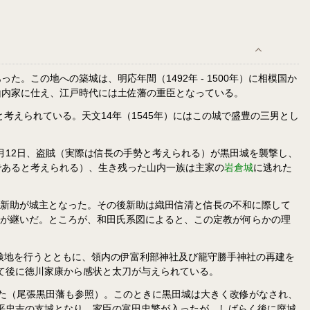
この地への築城は、明応年間（1492年 - 1500年）に相模国か
山内家に仕え、江戸時代には土佐藩の重臣となっている。
考えられている。天文14年（1545年）にはこの城で盛豊の三男とし
月12日、盗賊（実際は信長の手勢と考えられる）が黒田城を襲撃し、
であると考えられる）、生き残った山内一族は主家の
岩倉城
に逃れた
田新助が城主となった。その後新助は織田信清と信長の不和に際して
教が継いだ。ところが、和田氏系図によると、この定教が何らかの理
は検地を行うとともに、領内の伊富利部神社及び籠守勝手神社の再建を
して後に徳川家康から感状と太刀が与えられている。
った（尾張黒田藩も参照）。このときに黒田城は大きく改修がなされ、
松平忠吉の支城となり、家臣の富田忠繁が入ったが、しばらく後に廃城