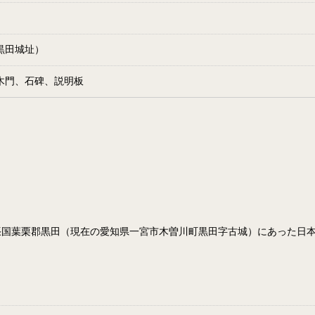
黒田城址）
木門、石碑、説明板
葉栗郡黒田（現在の愛知県一宮市木曽川町黒田字古城）にあった日本の城