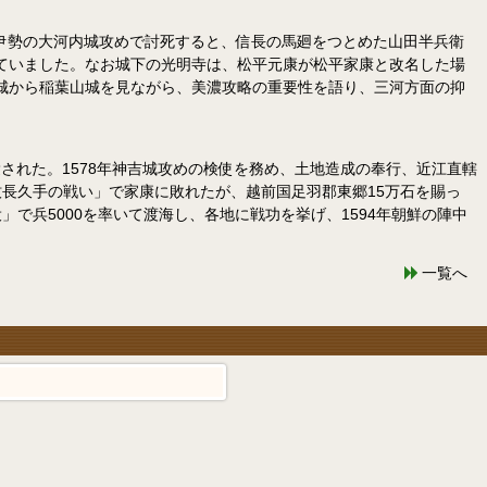
が伊勢の大河内城攻めで討死すると、信長の馬廻をつとめた山田半兵衛
ていました。なお城下の光明寺は、松平元康が松平家康と改名した場
城から稲葉山城を見ながら、美濃攻略の重要性を語り、三河方面の抑
れた。1578年神吉城攻めの検使を務め、土地造成の奉行、近江直轄
牧長久手の戦い」で家康に敗れたが、越前国足羽郡東郷15万石を賜っ
で兵5000を率いて渡海し、各地に戦功を挙げ、1594年朝鮮の陣中
一覧へ