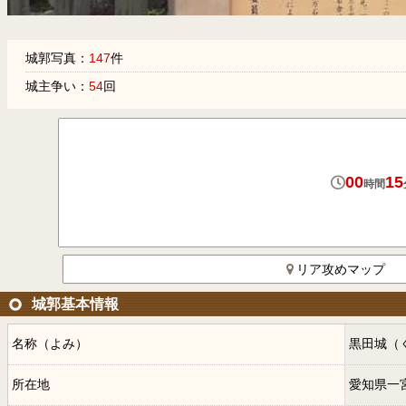
城郭写真：
147
件
城主争い：
54
回
00
15
時間
リア攻めマップ
城郭基本情報
名称（よみ）
黒田城（
所在地
愛知県一