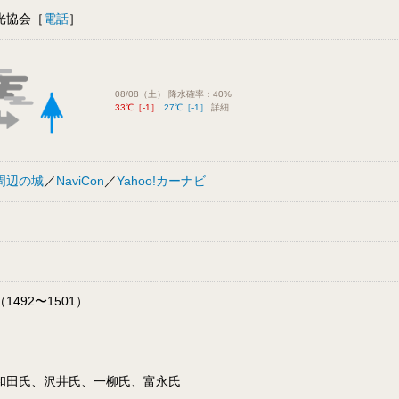
光協会［
電話
］
08/08（土） 降水確率：40%
33℃［-1］
27℃［-1］
詳細
周辺の城
／
NaviCon
／
Yahoo!カーナビ
1492〜1501）
和田氏、沢井氏、一柳氏、富永氏