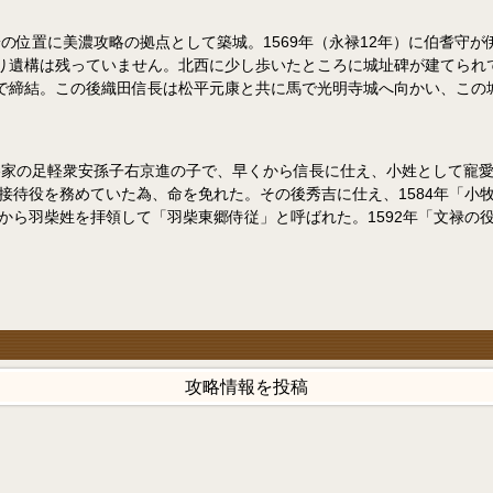
の位置に美濃攻略の拠点として築城。1569年（永禄12年）に伯耆守
り遺構は残っていません。北西に少し歩いたところに城址碑が建てられ
で締結。この後織田信長は松平元康と共に馬で光明寺城へ向かい、この
家の足軽衆安孫子右京進の子で、早くから信長に仕え、小姓として寵愛さ
の接待役を務めていた為、命を免れた。その後秀吉に仕え、1584年「小
から羽柴姓を拝領して「羽柴東郷侍従」と呼ばれた。1592年「文禄の役」
攻略情報を投稿