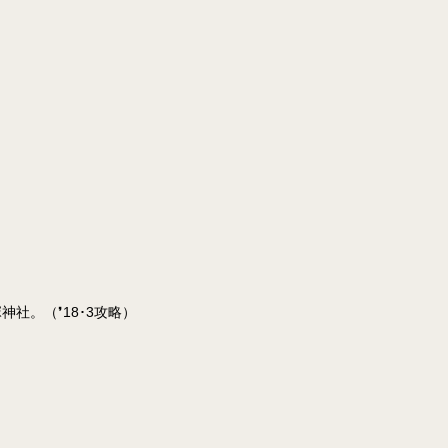
社。（❜18･3攻略）