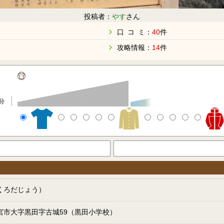
投稿者：
やす
さん
口 コ ミ：
40
件
攻略情報：
14
件
分
くろだじょう）
宮市大字黒田字古城59（黒田小学校）