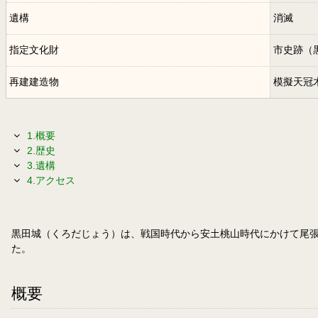
遺構
消滅
指定文化財
市史跡（
再建建造物
模擬天冠
1.概要
2.歴史
3.遺構
4.アクセス
黒田城（くろだじょう）は、戦国時代から安土桃山時代にかけて尾張国
た。
概要