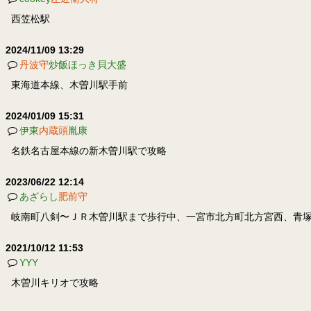
西笠松駅
2024/11/09 13:29
丹波守
炒飯ほっき貝大盛
東海道本線、木曽川駅手前
2024/01/09 15:31
伊東
内蔵頭
胤康
名鉄名古屋本線の新木曽川駅で攻略
2023/06/22 12:14
あざらし
肥前守
岐南町八剣〜ＪＲ木曽川駅まで歩行中、一宮市北方町北方宮西、青塚神
2021/10/12 11:53
YYY
木曽川キリオで攻略