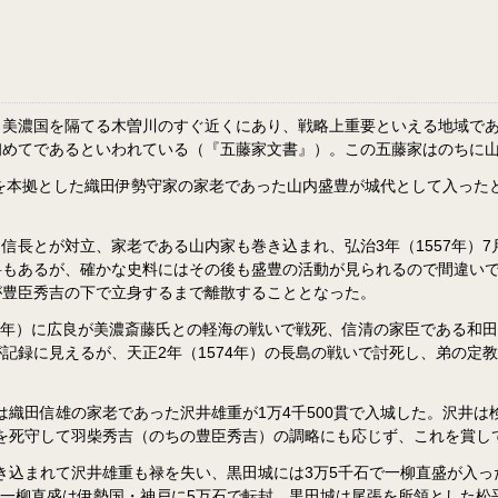
濃国を隔てる木曽川のすぐ近くにあり、戦略上重要といえる地域であった。
初めてであるといわれている（『五藤家文書』）。この五藤家はのちに
を本拠とした織田伊勢守家の家老であった山内盛豊が城代として入ったと
信長とが対立、家老である山内家も巻き込まれ、弘治3年（1557年）7
料もあるが、確かな史料にはその後も盛豊の活動が見られるので間違い
が豊臣秀吉の下で立身するまで離散することとなった。
62年）に広良が美濃斎藤氏との軽海の戦いで戦死、信清の家臣である和
記録に見えるが、天正2年（1574年）の長島の戦いで討死し、弟の定
には織田信雄の家老であった沢井雄重が1万4千500貫で入城した。沢井
田城を死守して羽柴秀吉（のちの豊臣秀吉）の調略にも応じず、これを賞
に巻き込まれて沢井雄重も禄を失い、黒田城には3万5千石で一柳直盛が入
）、一柳直盛は伊勢国・神戸に5万石で転封、黒田城は尾張を所領とした