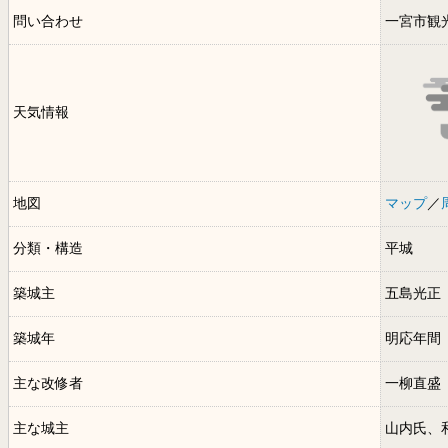
問い合わせ
一宮市観
天気情報
地図
マップ
／
分類・構造
平城
築城主
五島光正
築城年
明応年間（
主な改修者
一柳直盛
主な城主
山内氏、