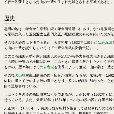
初代土佐藩主となった山内一豊の生まれた城とされる平城である
。
[1]
歴史
黒田の地は、鎌倉から京都に続く鎌倉街道沿いにあり、かつ尾張国と美
ら尾張に入った五藤源太左衛門光正が居館程度のものを築いたのが
その後の経過は不明であるが、天文初年（1532年以降）には
岩倉城
て山内一豊が誕生している（『一豊公御武功附御伝記』）。
このころ織田伊勢守家と織田氏の傍流ながら勢力を強大化させた織田
この際に一豊の兄十郎は討死（このときに盛豊も殺されたという史
ものの、翌々年にはその
岩倉城
も信長によって落城、山内家は一豊
その後
犬山城
主織田信清の弟・広良が城主となるが、永禄5年（15
信長に降ってそのまま彼の直臣となり、多くの合戦に加わったことが
由で追放されている。
しばらくその後の黒田城主は不明であるが、天正10年（1582年）
行っている。また、天正12年（1584年）の小牧の役の際には黒
天正18年（1590年）、織田信雄が転封を拒否して改易されたの
比較的大きな構えになったと考えられている。慶長5年（1600年