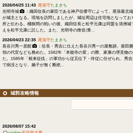
2026/04/25 11:43
尾張守
たまきち
光明寺城
：織田信長の家臣である神戸伯耆守によって、尾張最北端
が城主となる。現地を訪問しましたが、城址周辺は住宅地となってお
所と伝わる。桶狭間の戦いの後、織田信長と松平元康は同盟を清洲城
えを松平元康に託した。また、光明寺の僧侶∶青...
2026/04/23 22:35
尾張守
たまきち
長谷川秀一居館
：信長・秀吉に仕えた長谷川秀一の屋敷跡。柴田勝
領の代官なども務めた。1582年「本能寺の変」の際、家康の堺見物
た。1585年「根来征伐」の軍功から従五位下・侍従に任ぜられ、秀吉
で病没となり、嫡子が無く断絶...
城郭攻略情報
2026/08/07 15:42
cookey
左近衛大将