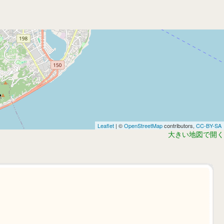
Leaflet
| ©
OpenStreetMap
contributors,
CC-BY-SA
大きい地図で開く