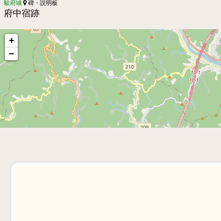
駿府城
碑・説明板
府中宿跡
+
−