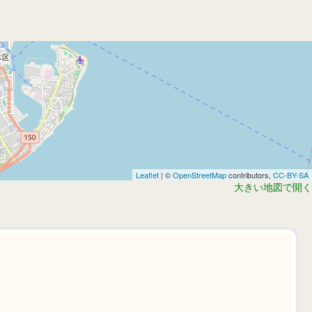
Leaflet
| ©
OpenStreetMap
contributors,
CC-BY-SA
大きい地図で開く