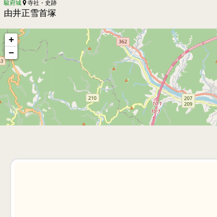
駿府城
寺社・史跡
由井正雪首塚
+
−