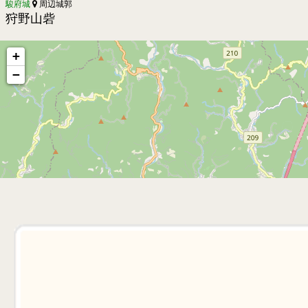
駿府城
周辺城郭
狩野山砦
+
−