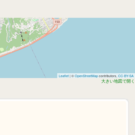
Leaflet
| ©
OpenStreetMap
contributors,
CC-BY-SA
大きい地図で開く