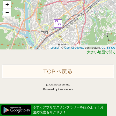
+
−
Leaflet
| ©
OpenStreetMap
contributors,
CC-BY-SA
大きい地図で開く
(C)UM.Succeed,Inc.
Powered by idea canvas
今すぐアプリでスタンプラリーを始めよう！お
城の検索もサクサク！