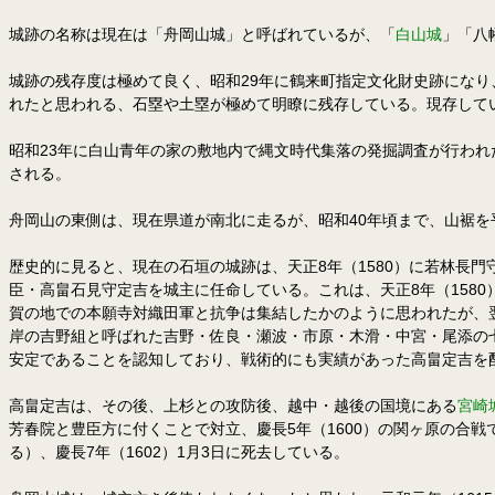
城跡の名称は現在は「舟岡山城」と呼ばれているが、「
白山城
」「八
城跡の残存度は極めて良く、昭和29年に鶴来町指定文化財史跡にな
れたと思われる、石塁や土塁が極めて明瞭に残存している。現存している遺
昭和23年に白山青年の家の敷地内で縄文時代集落の発掘調査が行われ
される。
舟岡山の東側は、現在県道が南北に走るが、昭和40年頃まで、山裾
歴史的に見ると、現在の石垣の城跡は、天正8年（1580）に若林長門
臣・高畠石見守定吉を城主に任命している。これは、天正8年（1580
賀の地での本願寺対織田軍と抗争は集結したかのように思われたが、翌
岸の吉野組と呼ばれた吉野・佐良・瀬波・市原・木滑・中宮・尾添の
安定であることを認知しており、戦術的にも実績があった高畠定吉を
高畠定吉は、その後、上杉との攻防後、越中・越後の国境にある
宮崎
芳春院と豊臣方に付くことで対立、慶長5年（1600）の関ヶ原の合戦
る）、慶長7年（1602）1月3日に死去している。