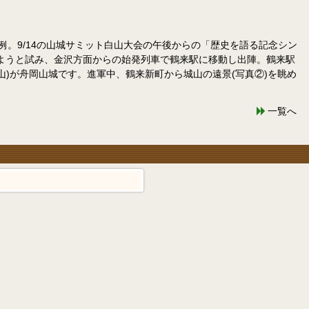
一例。9/14の山城サミット白山大会の午後からの「歴史を語る記念シン
ようと試み、金沢方面からの始発列車で鶴来駅に移動し出陣。鶴来駅
)が舟岡山城です。進軍中、鶴来新町から城山の遠景(写真②)を眺め
一覧へ