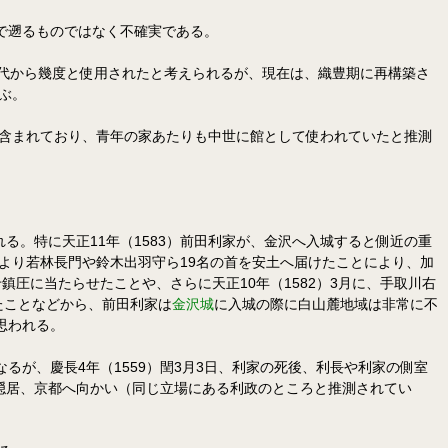
で遡るものではなく不確実である。
代から幾度と使用されたと考えられるが、現在は、織豊期に再構築さ
及ぶ。
が含まれており、青年の家あたりも中世に館として使われていたと推測
る。特に天正11年（1583）前田利家が、金沢へ入城すると側近の重
により若林長門や鈴木出羽守ら19名の首を安土へ届けたことにより、加
圧に当たらせたことや、さらに天正10年（1582）3月に、手取川右
たことなどから、前田利家は
金沢城
に入城の際に白山麓地域は非常に不
思われる。
なるが、慶長4年（1559）閏3月3日、利家の死後、利長や利家の側室
隠居、京都へ向かい（同じ立場にある利政のところと推測されてい