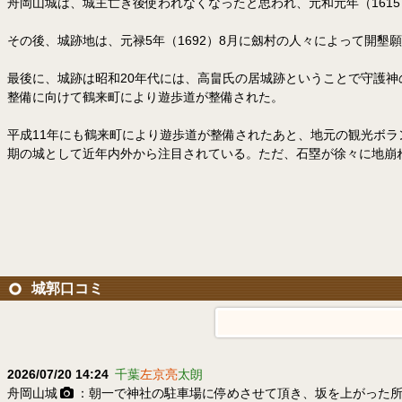
舟岡山城は、城主亡き後使われなくなったと思われ、元和元年（161
その後、城跡地は、元禄5年（1692）8月に劔村の人々によって開
最後に、城跡は昭和20年代には、高畠氏の居城跡ということで守護神
整備に向けて鶴来町により遊歩道が整備された。
平成11年にも鶴来町により遊歩道が整備されたあと、地元の観光ボラ
期の城として近年内外から注目されている。ただ、石塁が徐々に地崩
城郭口コミ
2026/07/20 14:24
千葉
左京亮
太朗
舟岡山城
：朝一で神社の駐車場に停めさせて頂き、坂を上がった所