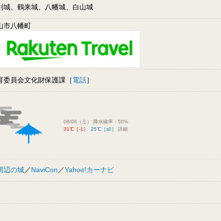
剣城、鶴来城、八幡城、白山城
山市八幡町
育委員会文化財保護課［
電話
］
08/08（土） 降水確率：50%
31℃［-1］
25℃［±0］
詳細
周辺の城
／
NaviCon
／
Yahoo!カーナビ