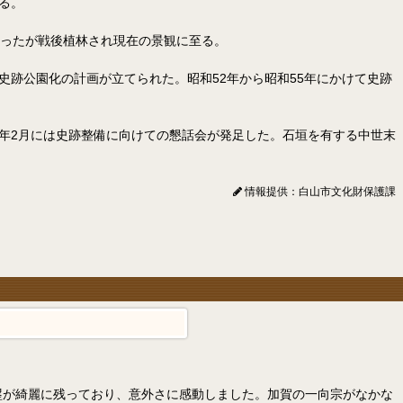
る。
だったが戦後植林され現在の景観に至る。
史跡公園化の計画が立てられた。昭和52年から昭和55年にかけて史跡
6年2月には史跡整備に向けての懇話会が発足した。石垣を有する中世末
情報提供：白山市文化財保護課
塁が綺麗に残っており、意外さに感動しました。加賀の一向宗がなかな