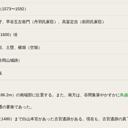
1573〜1592）
守、早谷五左衛門（丹羽氏家臣）、高畠定吉（前田氏家臣）
1600）頃
垣、土塁、横堀（空堀）
舟岡山城跡）
板
86.2m）の南端部に位置する。また、南方は、谷間集落やかすかに
鳥越
通の要衝であった。
年（1480）まで白山本宮があった古宮遺跡がある。現在も、古宮遺跡の