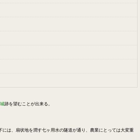
城
跡を望むことが出来る。
真下には、扇状地を潤す七ヶ用水の隧道が通り、農業にとっては大変重