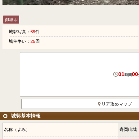
御城印
城郭写真：
69
件
城主争い：
25
回
01
00
時間
リア攻めマップ
城郭基本情報
名称（よみ）
舟岡山城