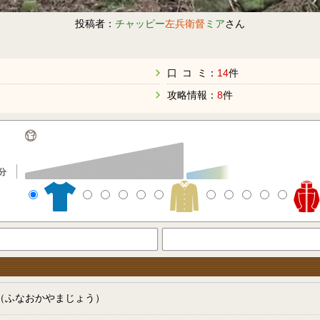
投稿者：
チャッピー
左兵衛督
ミア
さん
口 コ ミ：
14
件
攻略情報：
8
件
分
（ふなおかやまじょう）