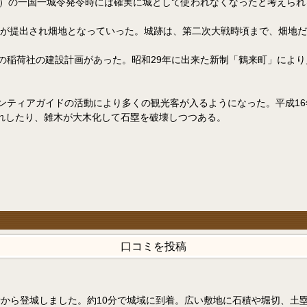
5）の一国一城令発令時には確実に城として使われなくなったと考えられ
墾願が提出され畑地となっていった。城跡は、第二次大戦時頃まで、畑地
の稲荷社の建設計画があった。昭和29年に出来た新制「鶴来町」により
ンティアガイドの活動により多くの観光客が入るようになった。平成1
れしたり、雑木が大木化して石塁を破壊しつつある。
口コミを投稿
から登城しました。約10分で城域に到着。広い敷地に石積や堀切、土