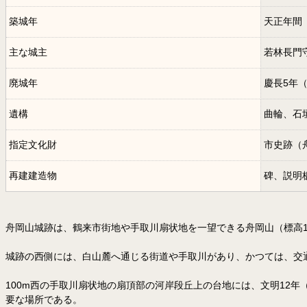
築城年
天正年間（
主な城主
若林長門
廃城年
慶長5年（
遺構
曲輪、石
指定文化財
市史跡（
再建建造物
碑、説明
舟岡山城跡は、鶴来市街地や手取川扇状地を一望できる舟岡山（標高1
城跡の西側には、白山麓へ通じる街道や手取川があり、かつては、交
100m西の手取川扇状地の扇頂部の河岸段丘上の台地には、文明12
要な場所である。