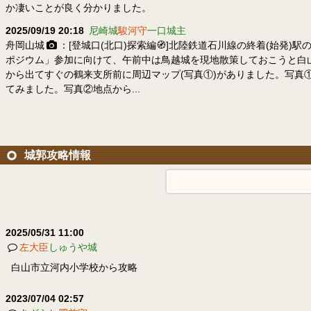
か凄いことが良く分かりました。
2025/09/19 20:18
尼崎城
駿河守
一口城主
舟岡山城
：[登城口(北口)探索編🧭]北陸鉄道石川線の終着(始発
ポジウム」参加に向けて、午前中は鳥越城を現地散策しておこうと白
から出てすぐの鶴来支所前に周辺マップ(写真①)がありました。写真
てみました。写真②地点から...
城郭攻略情報
2025/05/31 11:00
左大臣
しゅうや城
白山市立河内小学校から攻略
2023/07/04 02:57