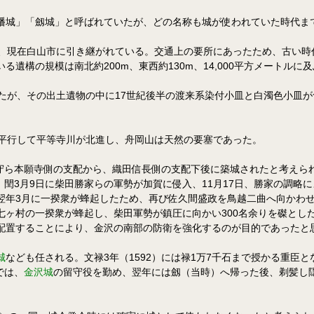
幡城」「劔城」と呼ばれていたが、どの名称も城が使われていた時代ま
り、現在白山市に引き継がれている。交通上の要所にあったため、古い時
構の規模は南北約200m、東西約130m、14,000平方メートルに
たが、その出土遺物の中に17世紀後半の渡来系染付小皿と白濁色小皿
を平行して平等寺川が北進し、舟岡山は天然の要塞であった。
守ら本願寺側の支配から、織田信長側の支配下後に築城されたと考えられ
）閏3月9日に柴田勝家らの軍勢が加賀に侵入、11月17日、勝家の調略
年3月に一揆衆が蜂起したため、再び佐久間盛政を鳥越二曲へ向かわせ鎮
七ヶ村の一揆衆が蜂起し、柴田軍勢が鎮圧に向かい300名余りを磔とし
配置することにより、金沢の南部の防衛を強化するのが目的であったと
城
なども任される。文禄3年（1592）には禄1万7千石まで授かる重臣と
では、
金沢城
の留守役を勤め、翌年には劔（当時）へ帰った後、剃髪し