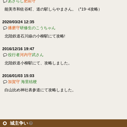
あざらし
肥前守
能美市和佐谷町、道の駅しらやまさん。（❜19･4攻略）
2020/03/24 12:35
播磨守
研修生のこうちゃん
北陸鉄道石川線の小柳駅にて攻略!
2016/12/16 19:47
役行者
河内守
武さん
北陸鉄道小柳駅にて、攻略しました。
2016/01/03 15:03
加賀守
海里桔梗
白山比め神社表参道にて攻略しました。
城主争い