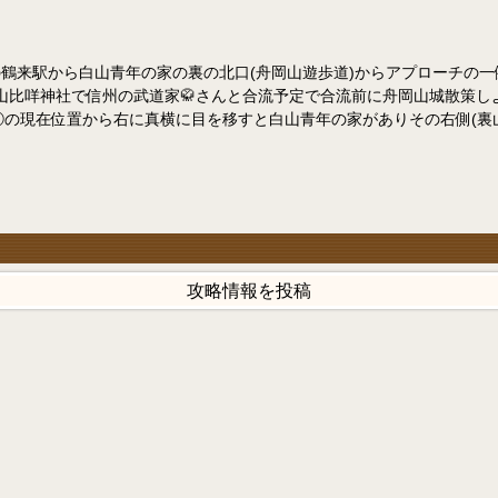
)駅の鶴来駅から白山青年の家の裏の北口(舟岡山遊歩道)からアプローチの
山比咩神社で信州の武道家🥋さんと合流予定で合流前に舟岡山城散策し
①の現在位置から右に真横に目を移すと白山青年の家がありその右側(裏山
攻略情報を投稿