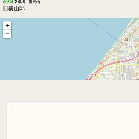
金沢城
遺構・復元物
旧横山邸
+
−