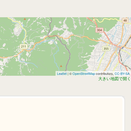
Leaflet
| ©
OpenStreetMap
contributors,
CC-BY-SA
大きい地図で開く