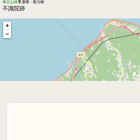
春日山城
遺構・復元物
不識院跡
+
−