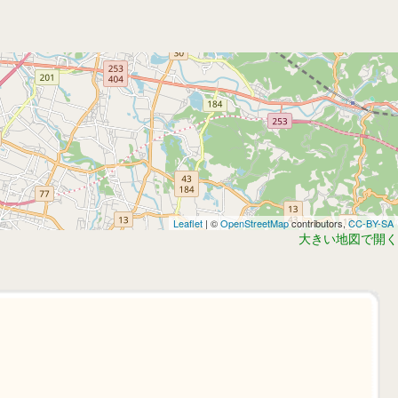
Leaflet
| ©
OpenStreetMap
contributors,
CC-BY-SA
大きい地図で開く