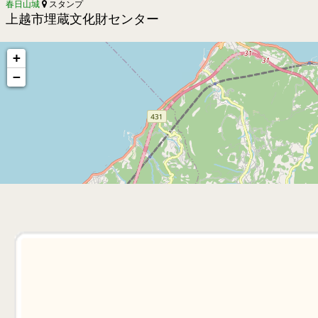
春日山城
スタンプ
上越市埋蔵文化財センター
+
−