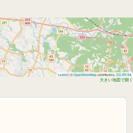
Leaflet
| ©
OpenStreetMap
contributors,
CC-BY-SA
大きい地図で開く