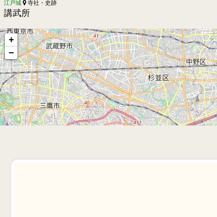
江戸城
寺社・史跡
講武所
+
−