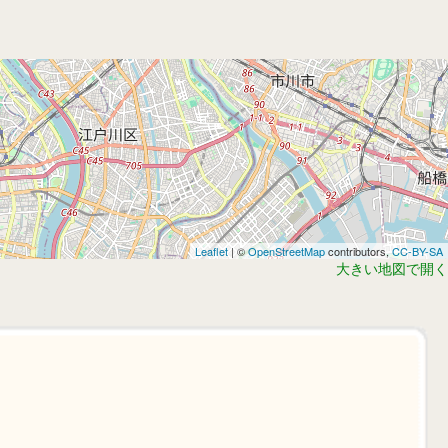
Leaflet
| ©
OpenStreetMap
contributors,
CC-BY-SA
大きい地図で開く