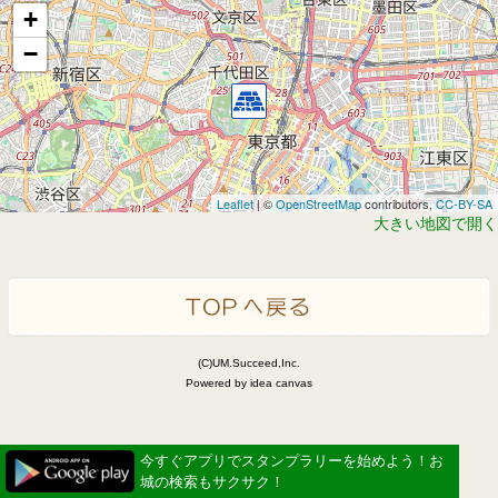
+
−
Leaflet
| ©
OpenStreetMap
contributors,
CC-BY-SA
大きい地図で開く
(C)UM.Succeed,Inc.
Powered by idea canvas
今すぐアプリでスタンプラリーを始めよう！お
城の検索もサクサク！