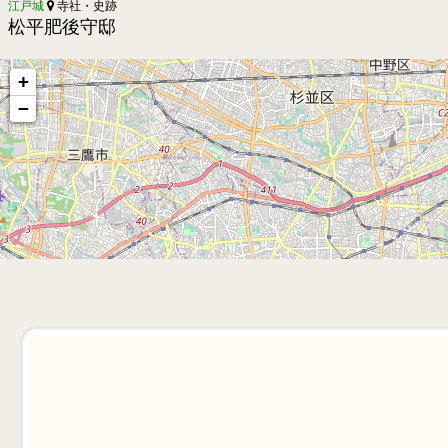
江戸城
寺社・史跡
松平肥後守邸
+
−