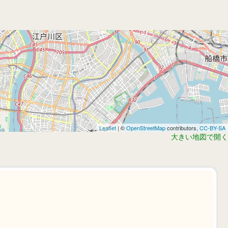
Leaflet
| ©
OpenStreetMap
contributors,
CC-BY-SA
大きい地図で開く