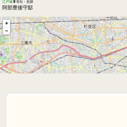
江戸城
寺社・史跡
阿部豊後守邸
+
−