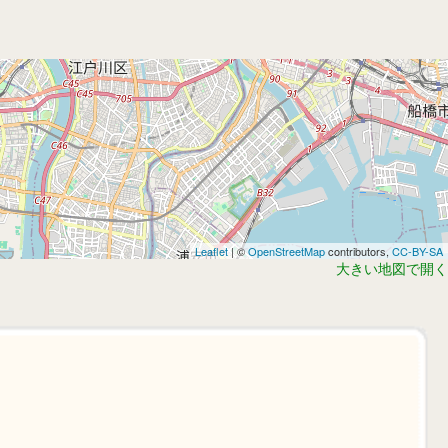
Leaflet
| ©
OpenStreetMap
contributors,
CC-BY-SA
大きい地図で開く