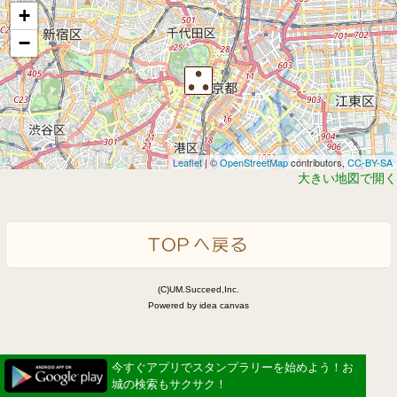
+
−
Leaflet
| ©
OpenStreetMap
contributors,
CC-BY-SA
大きい地図で開く
(C)UM.Succeed,Inc.
Powered by idea canvas
今すぐアプリでスタンプラリーを始めよう！お
城の検索もサクサク！