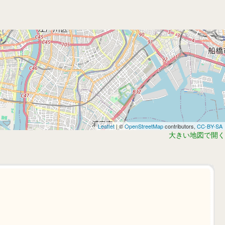
Leaflet
| ©
OpenStreetMap
contributors,
CC-BY-SA
大きい地図で開く