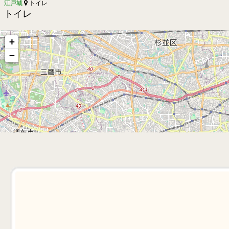
江戸城
トイレ
トイレ
+
−