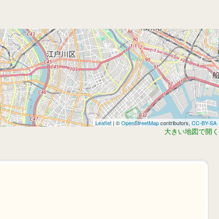
Leaflet
| ©
OpenStreetMap
contributors,
CC-BY-SA
大きい地図で開く