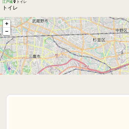
江戸城
トイレ
トイレ
+
−