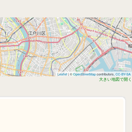
Leaflet
| ©
OpenStreetMap
contributors,
CC-BY-SA
大きい地図で開く