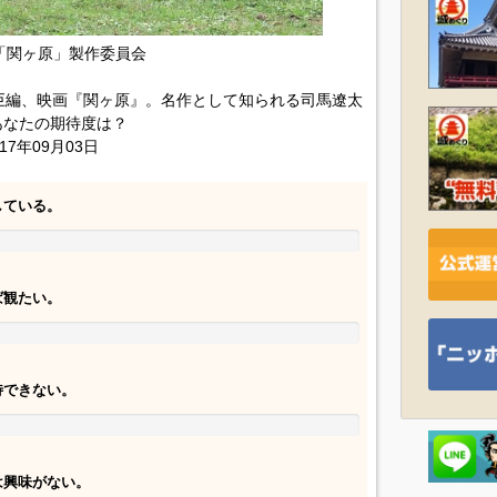
7「関ヶ原」製作委員会
巨編、映画『関ヶ原』。名作として知られる司馬遼太
あなたの期待度は？
17年09月03日
している。
ば観たい。
待できない。
は興味がない。