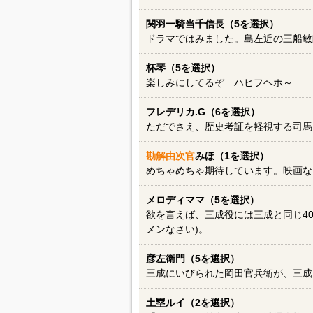
関羽一騎当千信長（5を選択）
ドラマではみました。島左近の三船敏
杯琴（5を選択）
楽しみにしてるぞ ハヒフヘホ～
フレデリカ.G（6を選択）
ただでさえ、歴史考証を軽視する司馬
勘解由次官
みほ（1を選択）
めちゃめちゃ期待しています。映画な
メロディママ（5を選択）
欲を言えば、三成役には三成と同じ4
メンなさい)。
彦左衛門（5を選択）
三成にいびられた岡田官兵衛が、三成
土塁ルイ（2を選択）