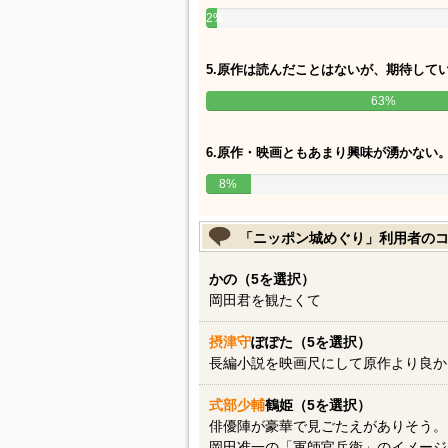
2%
5.原作は読んだことはないが、期待して
63%
6.原作・映画ともあまり興味が湧かない
8%
「ニッポン城めぐり」利用者の
かの（5を選択）
岡田君を観たくて
摂津守
ぽぽた（5を選択）
長編小説を映画尺にして原作より良か
式部少輔
鶴姫（5を選択）
俳優陣が豪華で見ごたえがありそう。
岡田准一の「軍師官兵衛」のイメージ