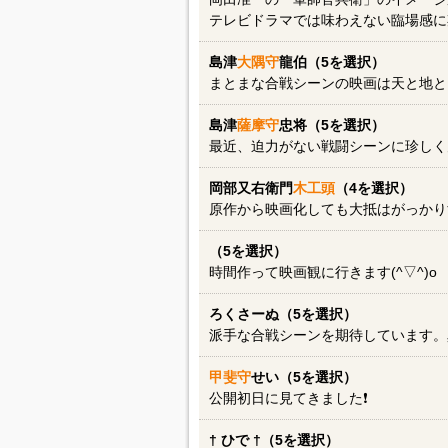
テレビドラマでは味わえない臨場感に
島津
大隅守
龍伯（5を選択）
まとまな合戦シーンの映画は天と地と
島津
薩摩守
忠将（5を選択）
最近、迫力がない戦闘シーンに珍しく
岡部又右衛門
木工頭
（4を選択）
原作から映画化しても大抵はがっかり
（5を選択）
時間作って映画観に行きます(^▽^)o
ろくさーぬ（5を選択）
派手な合戦シーンを期待しています。
甲斐守
せい（5を選択）
公開初日に見てきました❗
† ひで †（5を選択）