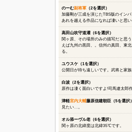
のーむ
副将軍
（2を選択）
加藤剛が三成を演じたTBS版のイン
あれを越える作品になれば凄いと思い
高田山吹守道灌（6を選択）
関ヶ原、その場所のみの描写だと思う
えば九州の黒田、。信州の真田、東北
る。
ユウスケ（1を選択）
公開日が待ち遠しいです。武将と家族
白波（2を選択）
原作は凄く面白いですよ!司馬遼太郎
津軽
宮内大輔
藤原信建朝臣（5を選択
見たい…。
オル添ーヴル老（6を選択）
関ヶ原の北緯度は北緯35℃です。