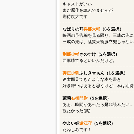
キャストがいい
まだ原作を読んでませんが
期待度大です
なばりの耳
兵部大輔
（6を選択）
映画の予告編を見る限り、三成の兜に
三成の兜は、乱髪天衝脇立兜じゃない
刑部少輔
きのすけ（2を選択）
西軍勝てるといいんだけど。
弾正少弼
ふしき☆ぁん（1を選択）
遼太郎見てきたような本を書き
好き嫌いはあると思うけど、私は期待
茉莉
右衛門尉
（5を選択）
あぁ…時間があったら是非読みたい…
観たかった(笑)
やよい姫
遠江守
（5を選択）
たねしみです！