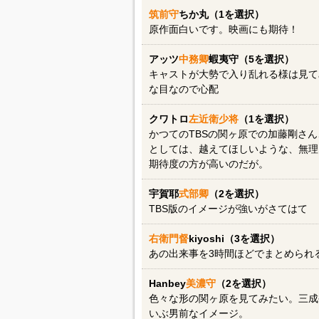
筑前守
ちか丸（1を選択）
原作面白いです。映画にも期待！
アッツ
中務卿
蝦夷守（5を選択）
キャストが大勢で入り乱れる様は見て
な目なので心配
クワトロ
左近衛少将
（1を選択）
かつてのTBSの関ヶ原での加藤剛さ
としては、越えてほしいような、無理
期待度の方が高いのだが。
宇賀耶
式部卿
（2を選択）
TBS版のイメージが強いがさてはて
右衛門督
kiyoshi（3を選択）
あの出来事を3時間ほどでまとめられ
Hanbey
美濃守
（2を選択）
色々な形の関ヶ原を見てみたい。三成
いぶ男前なイメージ。