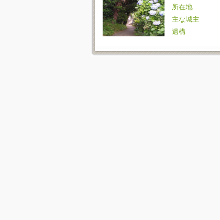
所在地
主な城主
遺構