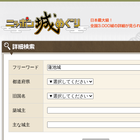
フリーワード
都道府県
旧国名
築城主
主な城主