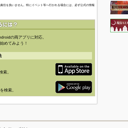
の責任を負いません。特にイベント等へ行かれる場合には、必ず公式の情報
ndroidの両アプリに対応。
始めてみよう！
法
を検索。
り」を検索。