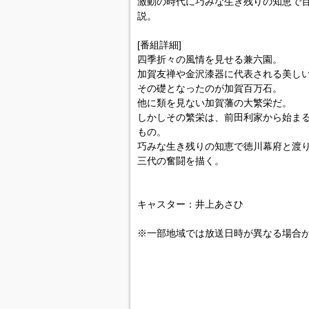
激動の時代に巧みな生き残りの知恵で
説。
[番組詳細]
四季折々の風情を見せる兼六園。
加賀友禅や金沢漆器に代表される美し
その礎となったのが加賀百万石。
他に類を見ない加賀藩の大繁栄だ。
しかしその繁栄は、前田利家から始ま
もの。
巧みな生き残りの知恵で徳川幕府と渡
三代の奮闘を描く。
キャスター：井上あさひ
※一部地域では放送日時が異なる場合