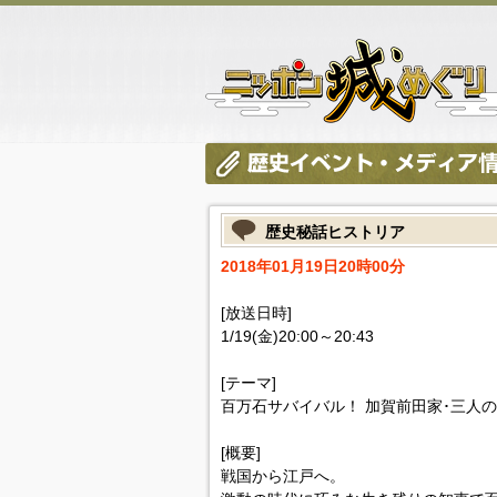
歴史秘話ヒストリア
2018年01月19日20時00分
[放送日時]
1/19(金)20:00～20:43
[テーマ]
百万石サバイバル！ 加賀前田家･三人
[概要]
戦国から江戸へ。