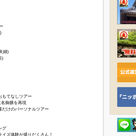
ー
)
夫婦)
日)
おもてなしツアー
大名御膳を再現
様だけのパーソナルツアー
ング
ライズ体験が盛りだくさん！