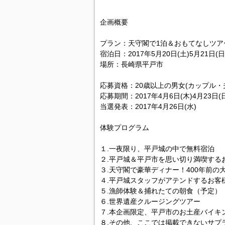
企画概要
プラン：天守閣で1泊＆おもてなしツア
宿泊日：2017年5月20日(土)5月21日(日
場所：長崎県平戸市
応募資格：20歳以上の男女(カップル・
応募期間：2017年4月6日(木)4月23日(
当選発表：2017年4月26日(水)
体験プログラム
１.一夜限り、平戸城の中で無料宿泊
２.平戸城＆平戸市を思い切り満喫する
３.天守閣で豪華ディナー！400年前の
４.平戸城スタッフがアテンドするお客
５.漁師体験＆捕れたての朝食（予定）
６.世界遺産クルージングツアー
７.本企画限定、平戸市のお土産バイキ
８.その他、ここでは掲載できないサプ