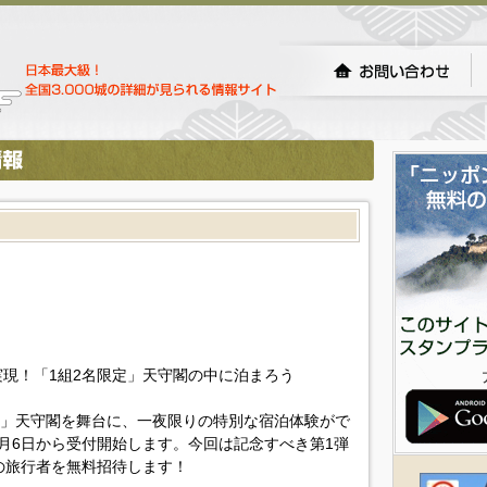
実現！「1組2名限定」天守閣の中に泊まろう
平戸城」天守閣を舞台に、一夜限りの特別な宿泊体験がで
月6日から受付開始します。今回は記念すべき第1弾
の旅行者を無料招待します！