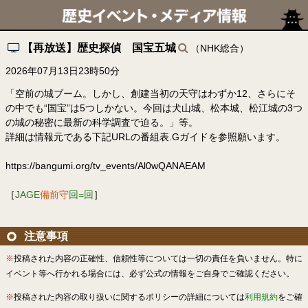
【再放送】歴史探偵 国宝五城
（NHK総合）
2026年07月13日23時50分
「空前の城ブーム。しかし、創建当初の天守はわずか12、さらにそ
の中でも“国宝”は5つしかない。今回は犬山城、松本城、松江城の3つ
の城の秘密に最新の科学調査で迫る。」等。
詳細は情報元である下記URLの番組表.Gガイドを参照願います。
https://bangumi.org/tv_events/Al0wQANAEAM
［
JAGE
備前守
回=回
］
注意事項
※
投稿された内容の正確性、信頼性等については一切の責任を負いません。特に
イベント等へ行かれる場合には、必ず公式の情報をご自身でご確認ください。
※
投稿された内容の取り扱いに関するポリシーの詳細については
利用規約
をご確