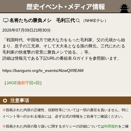
名将たちの勝負メシ 毛利三代
（NHKEテレ）
2026年07月09日21時30分
「戦国時代、中国地方で絶大な力をもった毛利家。父の元就から始
まり、息子の三兄弟、そして大大名となる孫の輝元。三代にわたる
毛利家の快進撃の背景に勝負メシで迫る。」等。
詳細は情報元である下記URLの番組表.Gガイドを参照願います。
https://bangumi.org/tv_events/AlzwQII9EAM
［
JAGE
備前守
回=回
］
注意事項
※
投稿された内容の正確性、信頼性等については一切の責任を負いません。特に
イベント等へ行かれる場合には、必ず公式の情報をご自身でご確認ください。
※
投稿された内容の取り扱いに関するポリシーの詳細については
利用規約
をご確